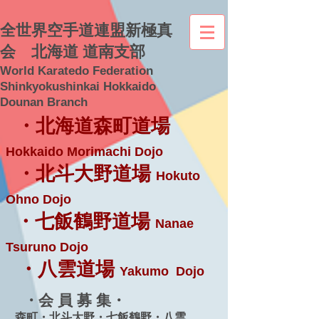
全世界空手道連盟新極真
会 北海道 道南支部
World Karatedo Federation
Shinkyokushinkai Hokkaido
Dounan Branch
・北海道森町道場
Hokkaido Morimachi Dojo
・北斗大野道場
Hokuto
Ohno Dojo
・七飯鶴野道場
Nanae
Tsuruno Dojo
・八雲道場
Yakumo Dojo
・会 員 募 集・
森町・北斗大野・七飯鶴野・八雲