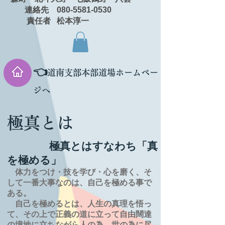
連絡先 080-5581-0530
責任者 松本淳一
👈
道南支部本部道場ホームペー
ジへ
極真とは
極真とはすなわち「真
を極める」
体力をつけ・技を学び・心を磨く、そ
して一番大事なのは、自己を極める事で
ある。
自己を極めるとは、
人生の
真理を
悟っ
て、その上で正義の道に立って自由闊達
の境地に
立ちながら人の為、世の為に尽