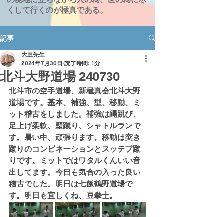
くして行くのが極真である。
記事
大豆先生
2024年7月30日
読了時間: 1分
北斗大野道場 240730
北斗市の空手道場、新極真会北斗大野
道場です。基本、補強、型、移動、ミ
ット稽古をしました。補強は縄跳び、
足上げ柔軟、壁蹴り、シャトルランで
す。暑い中、頑張ります。移動は突き
蹴りのコンビネーションとスッテプ蹴
りです。ミットではワタルくんいい音
出してます。今日も気合の入った良い
稽古でした。明日は七飯鶴野道場で
す。明日も宜しくね、豆拳士。