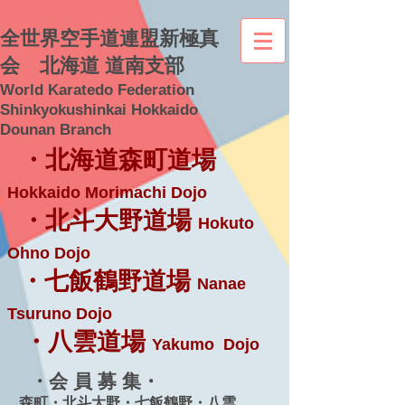
全世界空手道連盟新極真
会 北海道 道南支部
World Karatedo Federation
Shinkyokushinkai Hokkaido
Dounan Branch
・北海道森町道場
Hokkaido Morimachi Dojo
・北斗大野道場
Hokuto
Ohno Dojo
・七飯鶴野道場
Nanae
Tsuruno Dojo
・八雲道場
Yakumo Dojo
・会 員 募 集・
森町・北斗大野・七飯鶴野・八雲