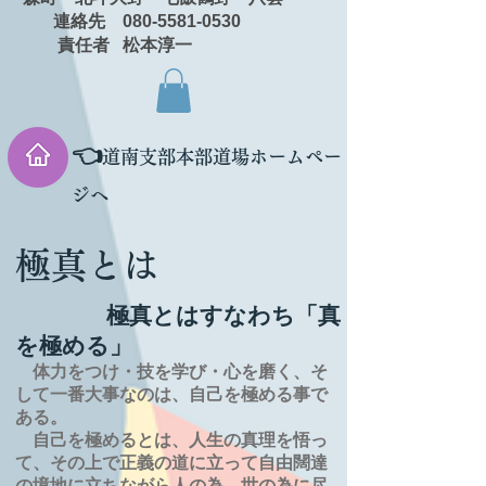
連絡先 080-5581-0530
責任者 松本淳一
👈
道南支部本部道場ホームペー
ジへ
極真とは
極真とはすなわち「真
を極める」
体力をつけ・技を学び・心を磨く、そ
して一番大事なのは、自己を極める事で
ある。
自己を極めるとは、
人生の
真理を
悟っ
て、その上で正義の道に立って自由闊達
の境地に
立ちながら人の為、世の為に尽