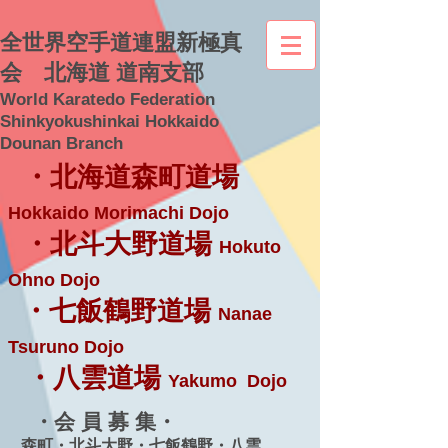
全世界空手道連盟新極真
会 北海道 道南支部
World Karatedo Federation
Shinkyokushinkai Hokkaido
Dounan Branch
・北海道森町道場
Hokkaido Morimachi Dojo
・北斗大野道場
Hokuto
Ohno Dojo
・七飯鶴野道場
Nanae
Tsuruno Dojo
・八雲道場
Yakumo Dojo
・会 員 募 集・
森町・北斗大野・七飯鶴野・八雲