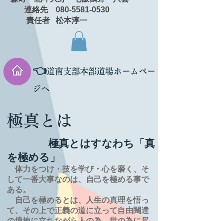
連絡先 080-5581-0530
責任者 松本淳一
👈
道南支部本部道場ホームペー
ジへ
極真とは
極真とはすなわち「真
を極める」
体力をつけ・技を学び・心を磨く、そ
して一番大事なのは、自己を極める事で
ある。
自己を極めるとは、
人生の
真理を
悟っ
て、その上で正義の道に立って自由闊達
の境地に
立ちながら人の為、世の為に尽