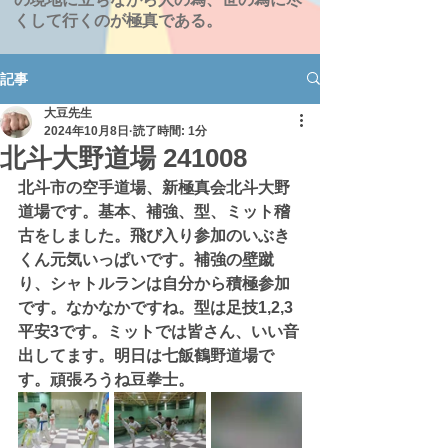
くして行くのが極真である。
記事
大豆先生
2024年10月8日
読了時間: 1分
北斗大野道場 241008
北斗市の空手道場、新極真会北斗大野
道場です。基本、補強、型、ミット稽
古をしました。飛び入り参加のいぶき
くん元気いっぱいです。補強の壁蹴
り、シャトルランは自分から積極参加
です。なかなかですね。型は足技1,2,3 
平安3です。ミットでは皆さん、いい音
出してます。明日は七飯鶴野道場で
す。頑張ろうね豆拳士。