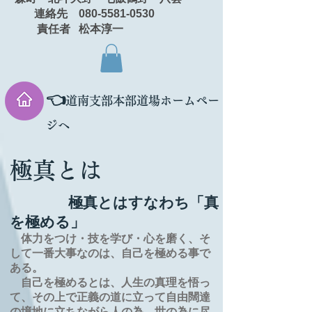
連絡先 080-5581-0530
責任者 松本淳一
👈
道南支部本部道場ホームペー
ジへ
極真とは
極真とはすなわち「真
を極める」
体力をつけ・技を学び・心を磨く、そ
して一番大事なのは、自己を極める事で
ある。
自己を極めるとは、
人生の
真理を
悟っ
て、その上で正義の道に立って自由闊達
の境地に
立ちながら人の為、世の為に尽