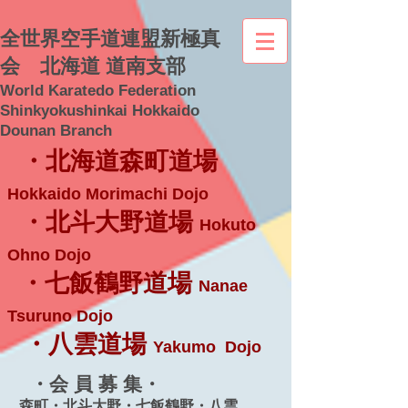
全世界空手道連盟新極真
会 北海道 道南支部
World Karatedo Federation
Shinkyokushinkai Hokkaido
Dounan Branch
・北海道森町道場
Hokkaido Morimachi Dojo
・北斗大野道場
Hokuto
Ohno Dojo
・七飯鶴野道場
Nanae
Tsuruno Dojo
・八雲道場
Yakumo Dojo
・会 員 募 集・
森町・北斗大野・七飯鶴野・八雲