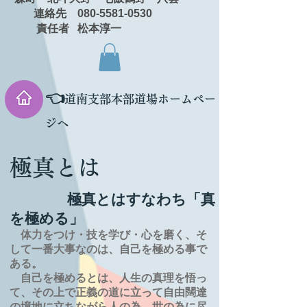
連絡先 080-5581-0530
責任者 松本淳一
👈
道南支部本部道場ホームペー
ジへ
極真とは
極真とはすなわち「真
を極める」
体力をつけ・技を学び・心を磨く、そ
して一番大事なのは、自己を極める事で
ある。
自己を極めるとは、
人生の
真理を
悟っ
て、その上で正義の道に立って自由闊達
の境地に
立ちながら人の為、世の為に尽