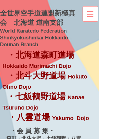
全世界空手道連盟新極真
会 北海道 道南支部
World Karatedo Federation
Shinkyokushinkai Hokkaido
Dounan Branch
・北海道森町道場
Hokkaido Morimachi Dojo
・北斗大野道場
Hokuto
Ohno Dojo
・七飯鶴野道場
Nanae
Tsuruno Dojo
・八雲道場
Yakumo Dojo
・会 員 募 集・
森町・北斗大野・七飯鶴野・八雲