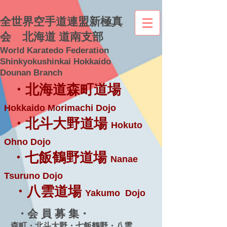
全世界空手道連盟新極真
会 北海道 道南支部
World Karatedo Federation
Shinkyokushinkai Hokkaido
Dounan Branch
・北海道森町道場
Hokkaido Morimachi Dojo
・北斗大野道場
Hokuto
Ohno Dojo
・七飯鶴野道場
Nanae
Tsuruno Dojo
・八雲道場
Yakumo Dojo
・会 員 募 集・
森町・北斗大野・七飯鶴野・八雲