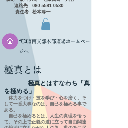
連絡先 080-5581-0530
責任者 松本淳一
👈
道南支部本部道場ホームペー
ジへ
極真とは
極真とはすなわち「真
を極める」
体力をつけ・技を学び・心を磨く、そ
して一番大事なのは、自己を極める事で
ある。
自己を極めるとは、
人生の
真理を
悟っ
て、その上で正義の道に立って自由闊達
の境地に
立ちながら人の為、世の為に尽