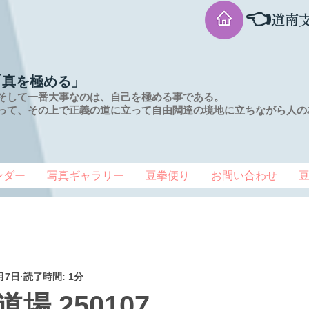
👈
道南
「真を極める」
そして一番大事なのは、自己を極める事である。
って、その上で正義の道に立って自由闊達の境地に
立ちながら人の
ンダー
写真ギャラリー
豆拳便り
お問い合わせ
月7日
読了時間: 1分
場 250107