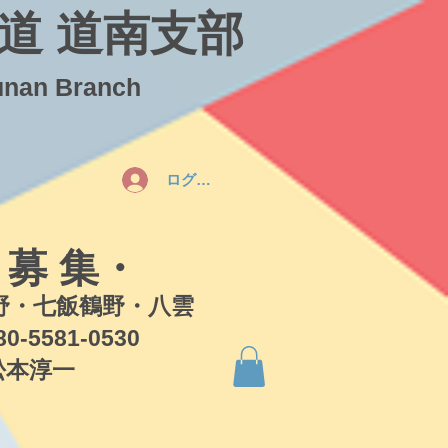
道 道南支部
unan Branch
ログイン
 募 集・
・七飯鶴野・八雲
581-0530
本淳一