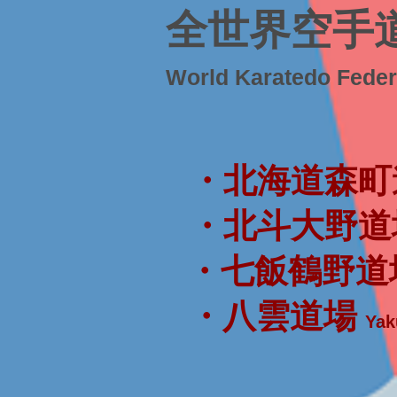
全世界空手
World Karatedo Fede
・北海道森町
・北斗大野道
・七飯鶴野道
・八雲道場
Yak