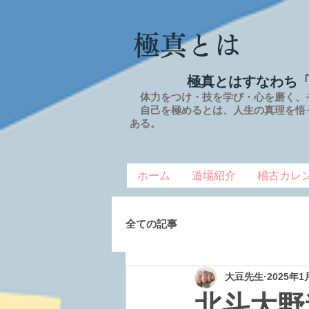
極真とは
極真とはすなわち
体力をつけ・技を学び・心を磨く、
自己を極めるとは、
人生の
真理を
悟
ある。
ホーム
道場紹介
稽古カレ
全ての記事
大豆先生
2025年1
北斗大野道