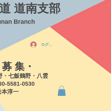
道 道南支部
unan Branch
ログイン
 募 集・
・七飯鶴野・八雲
581-0530
本淳一