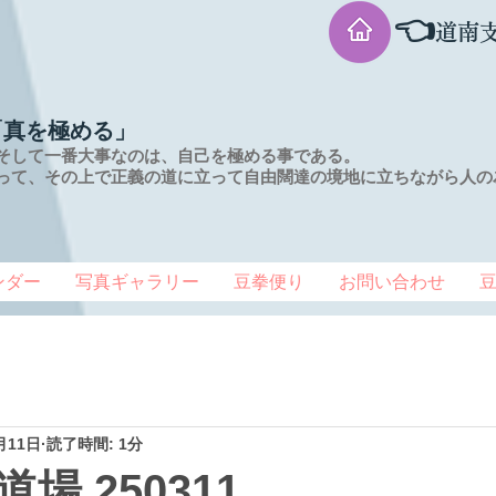
👈
道南
「真を極める」
そして一番大事なのは、自己を極める事である。
って、その上で正義の道に立って自由闊達の境地に
立ちながら人の
ンダー
写真ギャラリー
豆拳便り
お問い合わせ
月11日
読了時間: 1分
場 250311