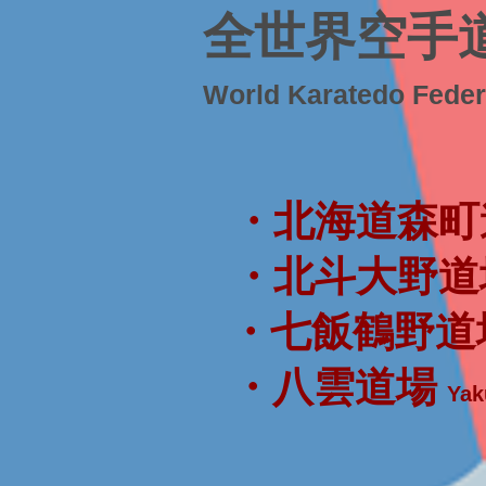
全世界空手
World Karatedo Fede
・北海道森町
・北斗大野道
・七飯鶴野道
・八雲道場
Yak