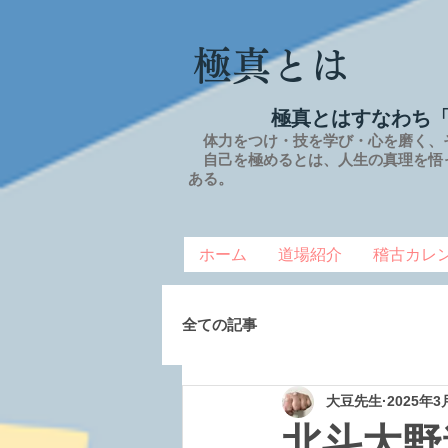
極真とは
極真とはすなわち
体力をつけ・技を学び・心を磨く、
自己を極めるとは、
人生の
真理を
悟
ある。
ホーム
道場紹介
稽古カレ
全ての記事
大豆先生
2025年3
北斗大野道