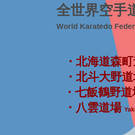
全世界空手
World Karatedo Fede
・北海道森町
・北斗大野道
・七飯鶴野道
・八雲道場
Yak