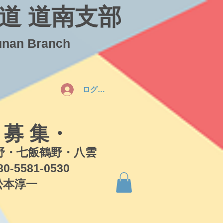
道 道南支部
unan Branch
ログイン
 募 集・
・七飯鶴野・八雲
581-0530
本淳一