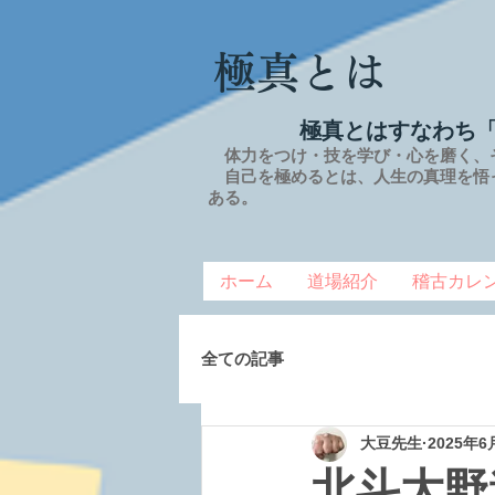
極真とは
極真とはすなわち
体力をつけ・技を学び・心を磨く、
自己を極めるとは、
人生の
真理を
悟
ある。
ホーム
道場紹介
稽古カレ
全ての記事
大豆先生
2025年6
北斗大野道