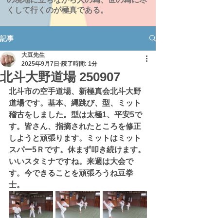
くして行くのが極真である。
記事
大豆先生
2025年9月7日
読了時間: 1分
北斗大野道場 250907
北斗市の空手道場、新極真会北斗大野
道場です。基本、縄跳び、型、ミット
稽古をしました。型は太極1、平安5で
す。皆さん、指摘されたところを修正
しようと頑張ります。ミットはミット
スパー5Ｒです。休まず叩き続けます。
いいスタミナですね。来週は大会で
す。今できることを頑張ろうね豆拳
士。