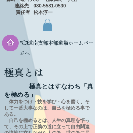
連絡先 080-5581-0530
責任者 松本淳一
👈
道南支部本部道場ホームペー
ジへ
極真とは
極真とはすなわち「真
を極める」
体力をつけ・技を学び・心を磨く、そ
して一番大事なのは、自己を極める事で
ある。
自己を極めるとは、
人生の
真理を
悟っ
て、その上で正義の道に立って自由闊達
の境地に
立ちながら人の為、世の為に尽