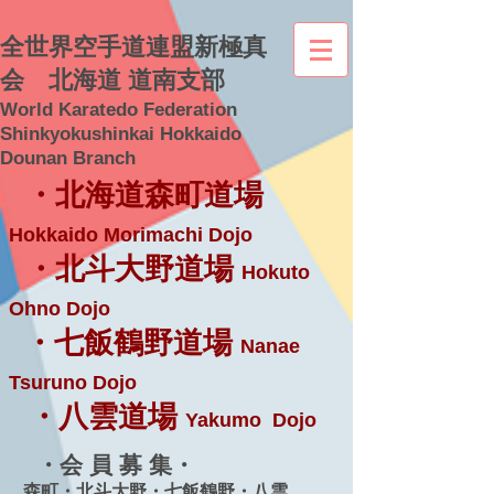
全世界空手道連盟新極真
会 北海道 道南支部
World Karatedo Federation
Shinkyokushinkai Hokkaido
Dounan Branch
・北海道森町道場
Hokkaido Morimachi Dojo
・北斗大野道場
Hokuto
Ohno Dojo
・七飯鶴野道場
Nanae
Tsuruno Dojo
・八雲道場
Yakumo Dojo
・会 員 募 集・
森町・北斗大野・七飯鶴野・八雲