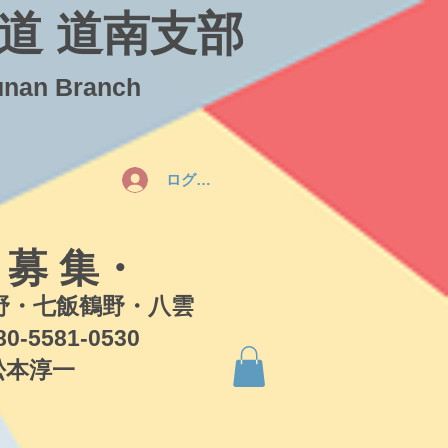
道 道南支部
unan Branch
ログイン
 募 集・
・七飯鶴野・八雲
581-0530
本淳一