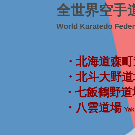
全世界空手
World Karatedo Fede
・北海道森町
・北斗大野道
・七飯鶴野道
・八雲道場
Yak