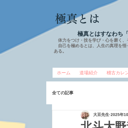
極真とは
極真とはすなわち
体力をつけ・技を学び・心を磨く、
自己を極めるとは、
人生の
真理を
悟
ある。
ホーム
道場紹介
稽古カレ
全ての記事
大豆先生
2025年1
北斗大野道