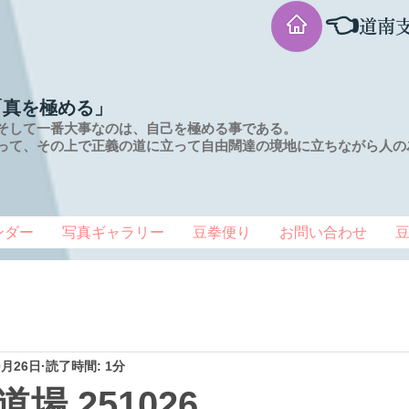
👈
道南
「真を極める」
そして一番大事なのは、自己を極める事である。
って、その上で正義の道に立って自由闊達の境地に
立ちながら人の
ンダー
写真ギャラリー
豆拳便り
お問い合わせ
0月26日
読了時間: 1分
場 251026