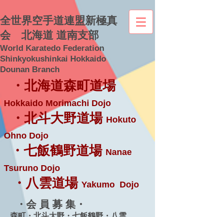
全世界空手道連盟新極真
会 北海道 道南支部
World Karatedo Federation
Shinkyokushinkai Hokkaido
Dounan Branch
・北海道森町道場
Hokkaido Morimachi Dojo
・北斗大野道場
Hokuto
Ohno Dojo
・七飯鶴野道場
Nanae
Tsuruno Dojo
・八雲道場
Yakumo Dojo
・会 員 募 集・
森町・北斗大野・七飯鶴野・八雲