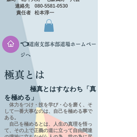
連絡先 080-5581-0530
責任者 松本淳一
👈
道南支部本部道場ホームペー
ジへ
極真とは
極真とはすなわち「真
を極める」
体力をつけ・技を学び・心を磨く、そ
して一番大事なのは、自己を極める事で
ある。
自己を極めるとは、
人生の
真理を
悟っ
て、その上で正義の道に立って自由闊達
の境地に
立ちながら人の為、世の為に尽