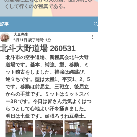
くして行くのが極真である。
記事
大豆先生
5月31日
読了時間: 1分
北斗大野道場 260531
北斗市の空手道場、新極真会北斗大野
道場です。基本、補強、型、移動、ミ
ット稽古をしました。補強は縄跳び、
逆立ちです。型は太極1、平安1、2、5
です。移動は前屈立、三戦立、後屈立
からの手技です。ミットはミットスパ
ー3Ｒです。今日は皆さん元気よくはつ
らつとして心地よい汗を掻きました。
明日は七飯です。頑張ろうね豆拳士。