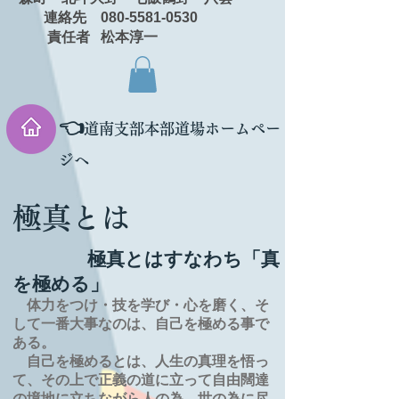
連絡先 080-5581-0530
責任者 松本淳一
👈
道南支部本部道場ホームペー
ジへ
極真とは
極真とはすなわち「真
を極める」
体力をつけ・技を学び・心を磨く、そ
して一番大事なのは、自己を極める事で
ある。
自己を極めるとは、
人生の
真理を
悟っ
て、その上で正義の道に立って自由闊達
の境地に
立ちながら人の為、世の為に尽