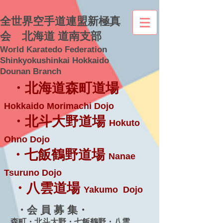
全世界空手道連盟新極真
会 北海道 道南支部
World Karatedo Federation
Shinkyokushinkai Hokkaido
Dounan Branch
・北海道森町道場
Hokkaido Morimachi Dojo
・北斗大野道場
Hokuto
Ohno Dojo
・七飯鶴野道場
Nanae
Tsuruno Dojo
・八雲道場
Yakumo Dojo
・会 員 募 集・
森町・北斗大野・七飯鶴野・八雲