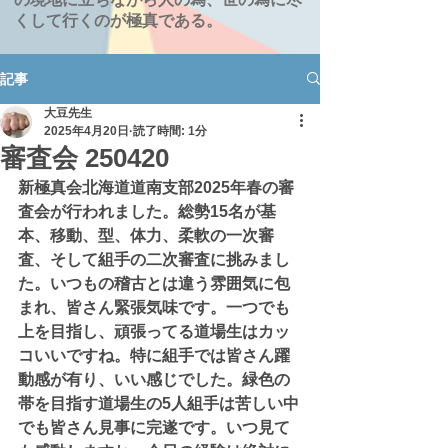
くして行くのが極真である。
記事
大豆先生
2025年4月20日
読了時間: 1分
審査会 250420
新極真会北海道道南支部2025年春の審
査会が行われました。総勢15名が基
本、移動、型、体力、柔軟の一次審
査、そして組手の二次審査に挑みまし
た。いつもの稽古とは違う雰囲気に包
まれ、皆さん緊張気味です。一つでも
上を目指し、頑張ってる道場生はカッ
コいいですね。特に組手では皆さん躍
動感が有り、いい感じでした。緑色の
帯を目指す道場生の5人組手は苦しい中
でも皆さん見事に完遂です。いつ見て