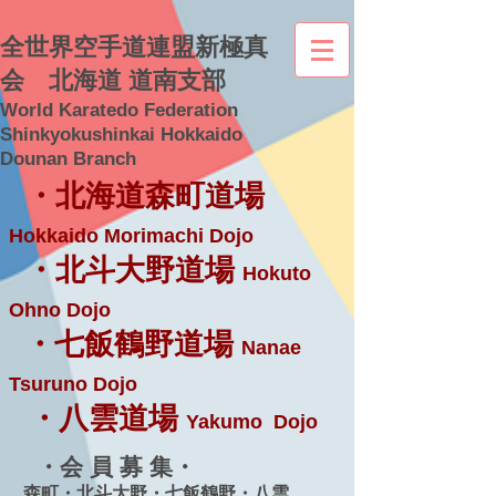
全世界空手道連盟新極真
会 北海道 道南支部
World Karatedo Federation
Shinkyokushinkai Hokkaido
Dounan Branch
・北海道森町道場
Hokkaido Morimachi Dojo
・北斗大野道場
Hokuto
Ohno Dojo
・七飯鶴野道場
Nanae
Tsuruno Dojo
・八雲道場
Yakumo Dojo
・会 員 募 集・
森町・北斗大野・七飯鶴野・八雲