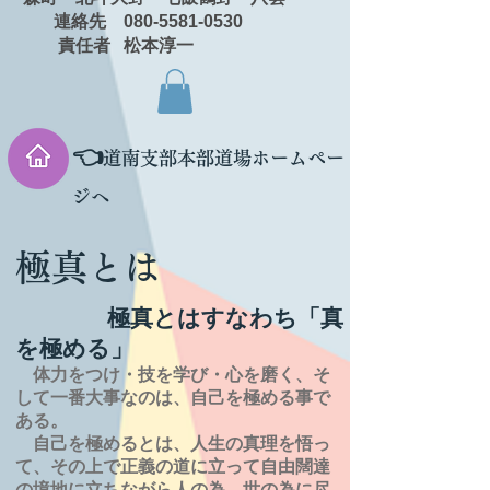
連絡先 080-5581-0530
責任者 松本淳一
👈
道南支部本部道場ホームペー
ジへ
極真とは
極真とはすなわち「真
を極める」
体力をつけ・技を学び・心を磨く、そ
して一番大事なのは、自己を極める事で
ある。
自己を極めるとは、
人生の
真理を
悟っ
て、その上で正義の道に立って自由闊達
の境地に
立ちながら人の為、世の為に尽