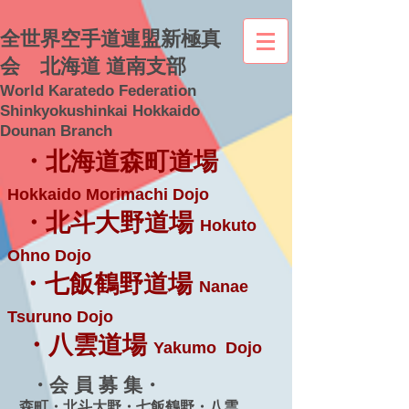
全世界空手道連盟新極真
会 北海道 道南支部
World Karatedo Federation
Shinkyokushinkai Hokkaido
Dounan Branch
・北海道森町道場
Hokkaido Morimachi Dojo
・北斗大野道場
Hokuto
Ohno Dojo
・七飯鶴野道場
Nanae
Tsuruno Dojo
・八雲道場
Yakumo Dojo
・会 員 募 集・
森町・北斗大野・七飯鶴野・八雲