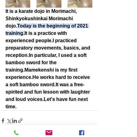
It is a karate dojo in Morimachi, 
Shinkyokushinkai Morimachi 
dojo.
Today is the beginning of 2021 
training.
It is a practice with 
experienced people.I practiced 
preparatory movements, basics, and 
reception.In particular, I used a soft 
bamboo sword for the 
training.Mamekenshi is my first 
experience.He works hard to receive 
a soft bamboo sword.It was a free-
spirited and fun lesson with laughter 
and loud voices.Let's have fun next 
time.