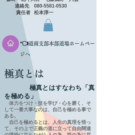
連絡先 080-5581-0530
責任者 松本淳一
👈
道南支部本部道場ホームペー
ジへ
極真とは
極真とはすなわち「真
を極める」
体力をつけ・技を学び・心を磨く、そ
して一番大事なのは、自己を極める事で
ある。
自己を極めるとは、
人生の
真理を
悟っ
て、その上で正義の道に立って自由闊達
の境地に
立ちながら人の為、世の為に尽