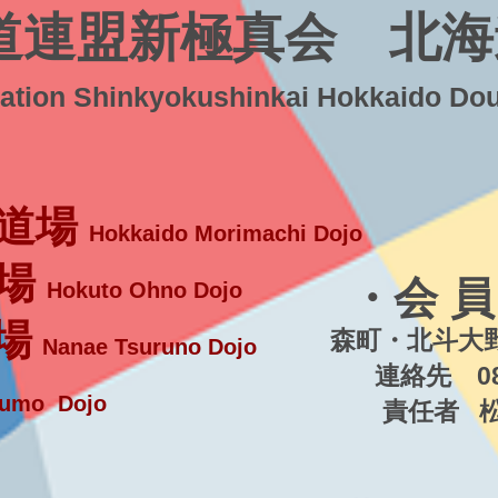
道連盟新極真会 北海
ration Shinkyokushinkai Hokkaido Do
道場
Hokkaido Morimachi Dojo
場
・会 員
Hokuto Ohno Dojo
場
森町・北斗大野
Nanae Tsuruno Dojo
連絡先 080-5
umo Dojo
責任者 松