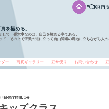
👈
道南
「真を極める」
そして一番大事なのは、自己を極める事である。
って、その上で正義の道に立って自由闊達の境地に
立ちながら人の
ンダー
写真ギャラリー
豆拳便り
お問い合わせ
月4日
読了時間: 1分
キッズクラス