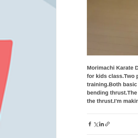
Morimachi Karate D
for kids class.Two 
training.Both basic
bending thrust.The
the thrust.I'm mak