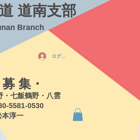
道 道南支部
unan Branch
ログイン
 募 集・
・七飯鶴野・八雲
581-0530
本淳一