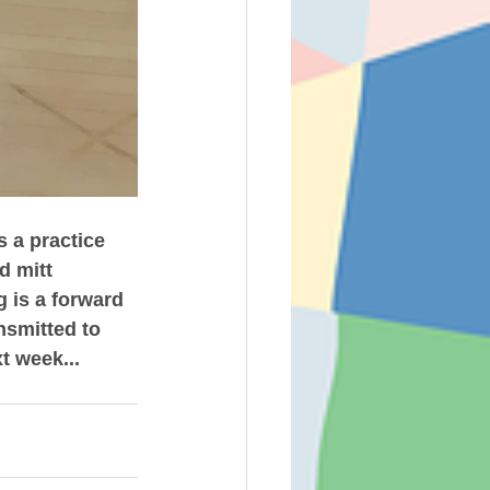
 a practice 
d mitt 
 is a forward 
nsmitted to 
t week...