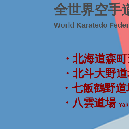
全世界空手
World Karatedo Fede
・北海道森町
・北斗大野道
・七飯鶴野道
・八雲道場
Yak