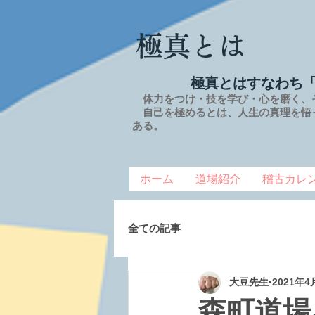
極真とは
極真とはすなわち
体力をつけ・技を学び・心を磨く、
自己を極めるとは、
人生の
真理を
悟
ある。
ホーム
道場紹介
稽古カレ
全ての記事
大豆先生
2021年4
森町道場