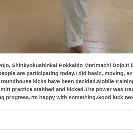
ojo, Shinkyokushinkai Hokkaido Morimachi Dojo.It is
people are participating today.I did basic, moving, an
 roundhouse kicks have been decided.Mobile training
 mitt practice stabbed and kicked.The power was tra
ing progress.I'm happy with something.Good luck nex