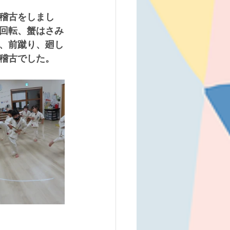
稽古をしまし
回転、蟹はさみ
、前蹴り、廻し
稽古でした。