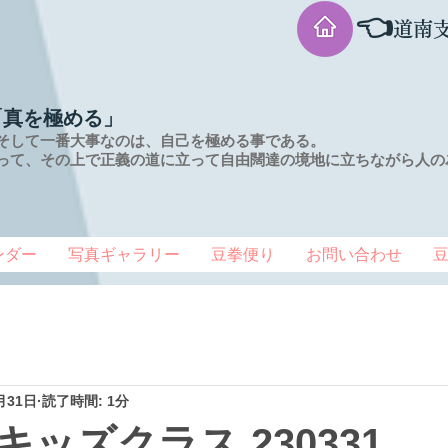
👈
道南
「真を極める」
そして一番大事なのは、自己を極める事である。
って、その上で正義の道に立って自由闊達の境地に
立ちながら人の
ンダー
写真ギャラリー
豆拳便り
お問い合わせ
月31日
読了時間: 1分
ッズクラス 230331