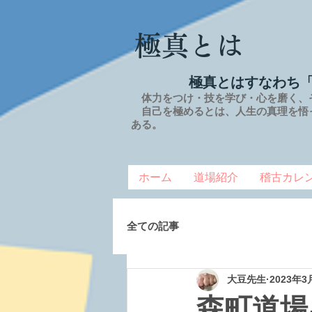
極真とは
極真とはすなわち
体力をつけ・技を学び・心を磨く、
自己を極めるとは、
人生の
真理を
悟
ある。
ホーム
道場紹介
稽古カレ
全ての記事
大豆先生
2023年3
森町道場キ