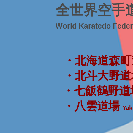
全世界空手
World Karatedo Fede
・北海道森町
・北斗大野道
・七飯鶴野道
・八雲道場
Yak