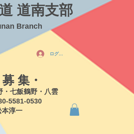
道 道南支部
unan Branch
ログイン
 募 集・
・七飯鶴野・八雲
581-0530
本淳一