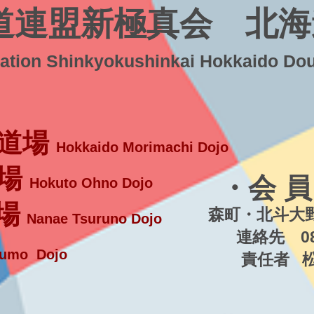
道連盟新極真会 北海
ration Shinkyokushinkai Hokkaido Do
道場
Hokkaido Morimachi Dojo
場
・会 員
Hokuto Ohno Dojo
場
森町・北斗大野
Nanae Tsuruno Dojo
連絡先 080-5
umo Dojo
責任者 松