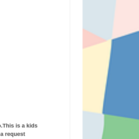
his is a kids 
 a request 