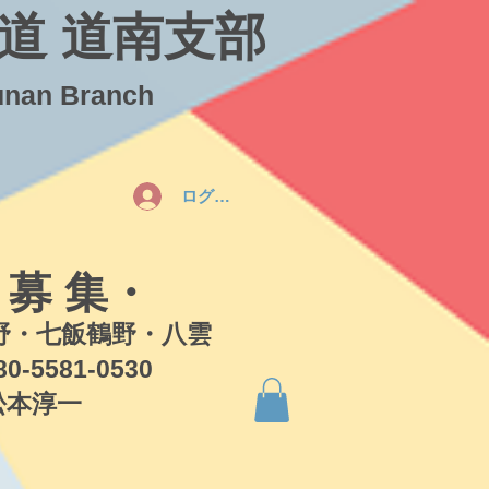
道 道南支部
unan Branch
ログイン
 募 集・
・七飯鶴野・八雲
581-0530
本淳一