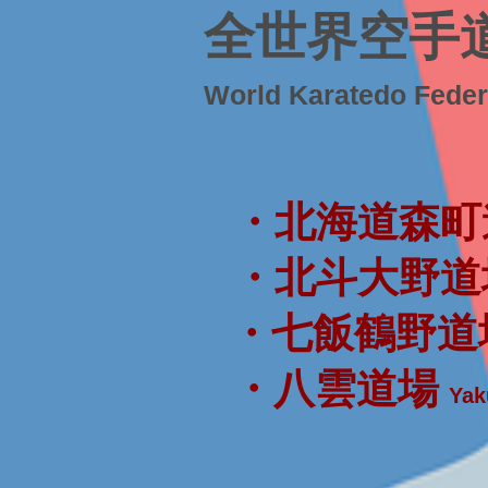
全世界空手
World Karatedo Fede
・北海道森町
・北斗大野道
・七飯鶴野道
・八雲道場
Yak