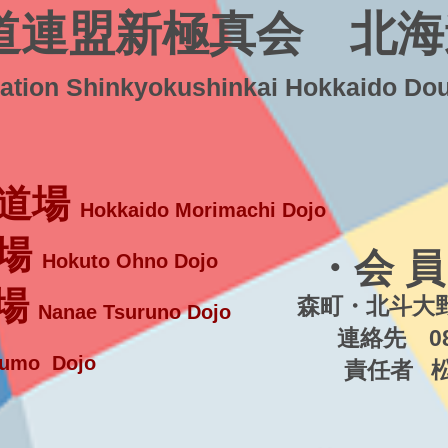
道連盟新極真会 北海
ration Shinkyokushinkai Hokkaido Do
道場
Hokkaido Morimachi Dojo
場
・会 員
Hokuto Ohno Dojo
場
森町・北斗大野
Nanae Tsuruno Dojo
連絡先 080-5
umo Dojo
責任者 松