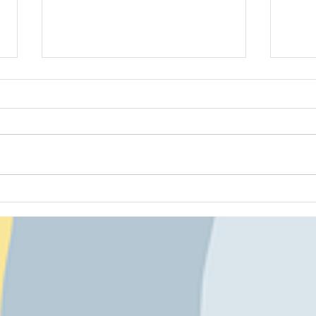
八雲道
七飯鶴野道場 260805