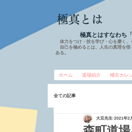
極真とは
極真とはすなわち
体力をつけ・技を学び・心を磨く、
自己を極めるとは、
人生の
真理を
悟
ある。
ホーム
道場紹介
稽古カレ
全ての記事
大豆先生
2021年2
森町道場