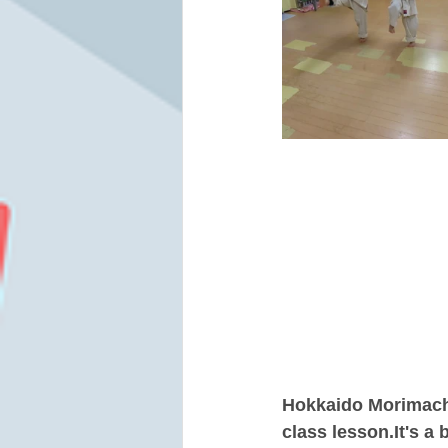
Hokkaido Morimachi
class lesson.It's a 