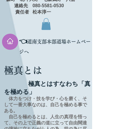
連絡先 080-5581-0530
責任者 松本淳一
👈
道南支部本部道場ホームペー
ジへ
極真とは
極真とはすなわち「真
を極める」
体力をつけ・技を学び・心を磨く、そ
して一番大事なのは、自己を極める事で
ある。
自己を極めるとは、
人生の
真理を
悟っ
て、その上で正義の道に立って自由闊達
の境地に
立ちながら人の為、世の為に尽