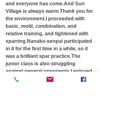
and everyone has come.And Sun 
Village is always warm.Thank you for 
the environment.I proceeded with 
basic, mold, combination, and 
relative training, and tightened with 
sparring.Nanako-senpai participated 
in it for the first time in a while, so it 
was a brilliant spar practice.The 
junior class is also struggling 
against general opponents.I enjoyed 
practicing today as well.Let's do our 
best tomorrow.+
すべて表示
最新記事