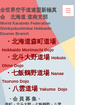
全世界空手道連盟新極真
会 北海道 道南支部
World Karatedo Federation
Shinkyokushinkai Hokkaido
Dounan Branch
・北海道森町道場
Hokkaido Morimachi Dojo
・北斗大野道場
Hokuto
Ohno Dojo
・七飯鶴野道場
Nanae
Tsuruno Dojo
・八雲道場
Yakumo Dojo
・会 員 募 集・
森町・北斗大野・七飯鶴野・八雲