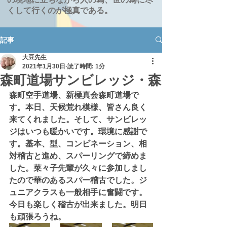
くして行くのが極真である。
記事
大豆先生
2021年1月30日
読了時間: 1分
森町道場サンビレッジ・森
森町空手道場、新極真会森町道場で
す。本日、天候荒れ模様、皆さん良く
来てくれました。そして、サンビレッ
ジはいつも暖かいです。環境に感謝で
す。基本、型、コンビネーション、相
対稽古と進め、スパーリングで締めま
した。菜々子先輩が久々に参加しまし
たので華のあるスパー稽古でした。ジ
ュニアクラスも一般相手に奮闘です。
今日も楽しく稽古が出来ました。明日
も頑張ろうね。