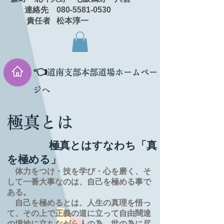
連絡先 080-5581-0530
責任者 松本淳一
👈
道南支部本部道場ホームペー
ジへ
極真とは
極真とはすなわち「真
を極める」
体力をつけ・技を学び・心を磨く、そ
して一番大事なのは、自己を極める事で
ある。
自己を極めるとは、
人生の
真理を
悟っ
て、その上で正義の道に立って自由闊達
の境地に
立ちながら人の為、世の為に尽