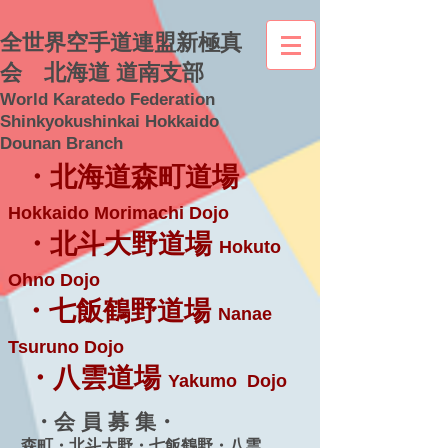
全世界空手道連盟新極真
会 北海道 道南支部
World Karatedo Federation
Shinkyokushinkai Hokkaido
Dounan Branch
・北海道森町道場
Hokkaido Morimachi Dojo
・北斗大野道場
Hokuto
Ohno Dojo
・七飯鶴野道場
Nanae
Tsuruno Dojo
・八雲道場
Yakumo Dojo
・会 員 募 集・
森町・北斗大野・七飯鶴野・八雲