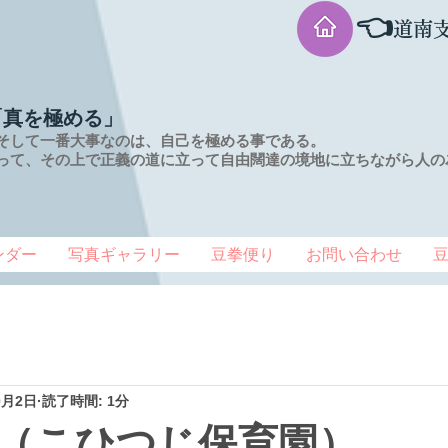
👈
道南
「真を極める」
そして一番大事なのは、自己を極める事である。
って、その上で正義の道に立って自由闊達の境地に
立ちながら人の
ンダー
写真ギャラリー
豆拳便り
お問い合わせ
0月2日
読了時間: 1分
（こひつじ保育園）