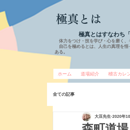
極真とは
極真とはすなわち
体力をつけ・技を学び・心を磨く、
自己を極めるとは、
人生の
真理を
悟
ある。
ホーム
道場紹介
稽古カレ
全ての記事
大豆先生
2020年1
森町道場