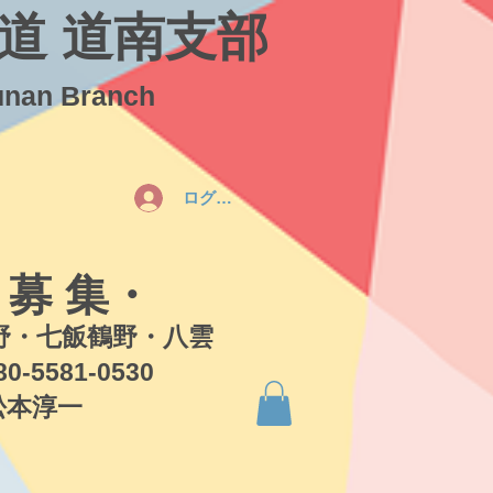
道 道南支部
unan Branch
ログイン
 募 集・
・七飯鶴野・八雲
581-0530
本淳一