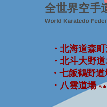
全世界空手
World Karatedo Fede
・北海道森町
・北斗大野道
・七飯鶴野道
・八雲道場
Yak