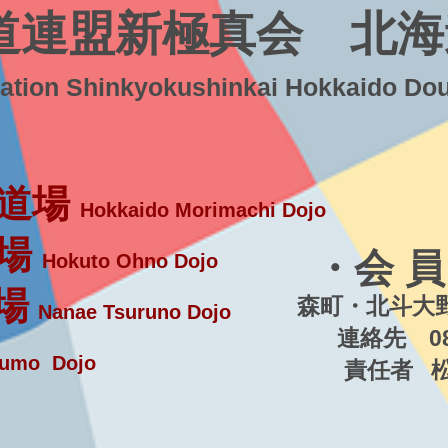
道連盟新極真会 北海
ration Shinkyokushinkai Hokkaido Do
道場
Hokkaido Morimachi Dojo
場
・会 員
Hokuto Ohno Dojo
場
森町・北斗大野
Nanae Tsuruno Dojo
連絡先 080-5
umo Dojo
責任者 松