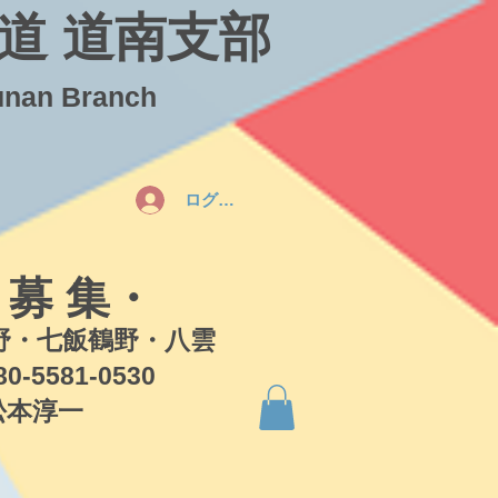
道 道南支部
unan Branch
ログイン
 募 集・
・七飯鶴野・八雲
581-0530
本淳一