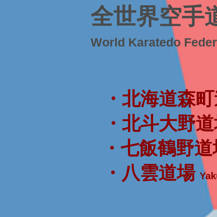
全世界空手
World Karatedo Fede
・北海道森町
・北斗大野道
・七飯鶴野道
・八雲道場
Yak