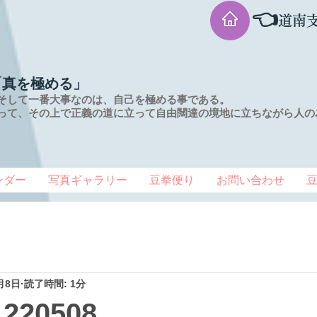
👈
道南
「真を極める」
そして一番大事なのは、自己を極める事である。
って、その上で正義の道に立って自由闊達の境地に
立ちながら人の
ンダー
写真ギャラリー
豆拳便り
お問い合わせ
月8日
読了時間: 1分
20508