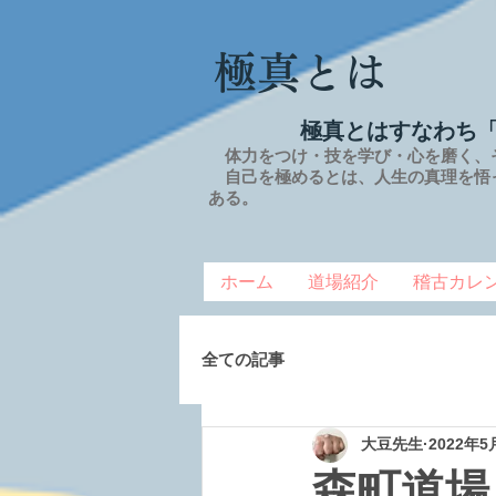
極真とは
極真とはすなわち
体力をつけ・技を学び・心を磨く、
自己を極めるとは、
人生の
真理を
悟
ある。
ホーム
道場紹介
稽古カレ
全ての記事
大豆先生
2022年5
森町道場 2