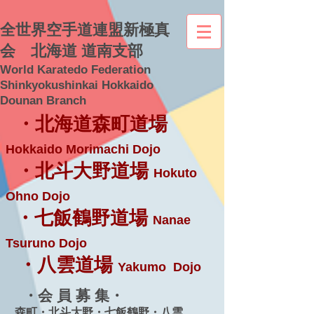
全世界空手道連盟新極真
会 北海道 道南支部
World Karatedo Federation
Shinkyokushinkai Hokkaido
Dounan Branch
・北海道森町道場
Hokkaido Morimachi Dojo
・北斗大野道場
Hokuto
Ohno Dojo
・七飯鶴野道場
Nanae
Tsuruno Dojo
・八雲道場
Yakumo Dojo
・会 員 募 集・
森町・北斗大野・七飯鶴野・八雲