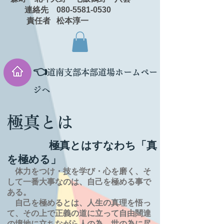
連絡先 080-5581-0530
責任者 松本淳一
👈
道南支部本部道場ホームペー
ジへ
極真とは
極真とはすなわち「真
を極める」
体力をつけ・技を学び・心を磨く、そ
して一番大事なのは、自己を極める事で
ある。
自己を極めるとは、
人生の
真理を
悟っ
て、その上で正義の道に立って自由闊達
の境地に
立ちながら人の為、世の為に尽