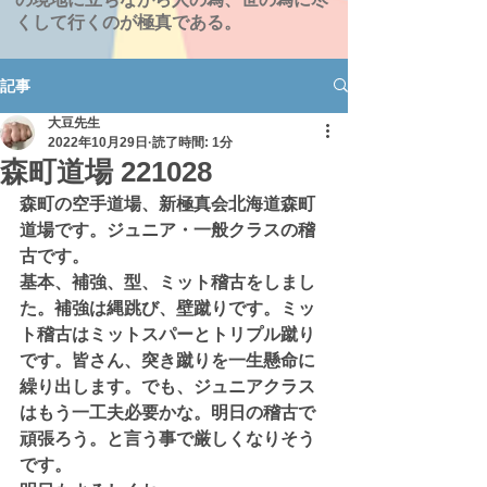
くして行くのが極真である。
記事
大豆先生
2022年10月29日
読了時間: 1分
森町道場 221028
森町の空手道場、新極真会北海道森町
道場です。ジュニア・一般クラスの稽
古です。
基本、補強、型、ミット稽古をしまし
た。補強は縄跳び、壁蹴りです。ミッ
ト稽古はミットスパーとトリプル蹴り
です。皆さん、突き蹴りを一生懸命に
繰り出します。でも、ジュニアクラス
はもう一工夫必要かな。明日の稽古で
頑張ろう。と言う事で厳しくなりそう
です。