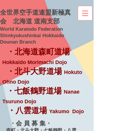
全世界空手道連盟新極真
会 北海道 道南支部
World Karatedo Federation
Shinkyokushinkai Hokkaido
Dounan Branch
・北海道森町道場
Hokkaido Morimachi Dojo
・北斗大野道場
Hokuto
Ohno Dojo
・七飯鶴野道場
Nanae
Tsuruno Dojo
・八雲道場
Yakumo Dojo
・会 員 募 集・
森町・北斗大野・七飯鶴野・八雲