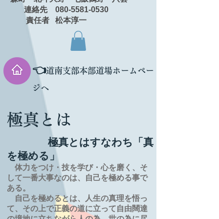
連絡先 080-5581-0530
責任者 松本淳一
👈
道南支部本部道場ホームペー
ジへ
極真とは
極真とはすなわち「真
を極める」
体力をつけ・技を学び・心を磨く、そ
して一番大事なのは、自己を極める事で
ある。
自己を極めるとは、
人生の
真理を
悟っ
て、その上で正義の道に立って自由闊達
の境地に
立ちながら人の為、世の為に尽