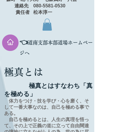
連絡先 080-5581-0530
責任者 松本淳一
👈
道南支部本部道場ホームペー
ジへ
極真とは
極真とはすなわち「真
を極める」
体力をつけ・技を学び・心を磨く、そ
して一番大事なのは、自己を極める事で
ある。
自己を極めるとは、
人生の
真理を
悟っ
て、その上で正義の道に立って自由闊達
の境地に
立ちながら人の為、世の為に尽