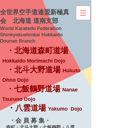
全世界空手道連盟新極真
会 北海道 道南支部
World Karatedo Federation
Shinkyokushinkai Hokkaido
Dounan Branch
・北海道森町道場
Hokkaido Morimachi Dojo
・北斗大野道場
Hokuto
Ohno Dojo
・七飯鶴野道場
Nanae
Tsuruno Dojo
・八雲道場
Yakumo Dojo
・会 員 募 集・
森町・北斗大野・七飯鶴野・八雲