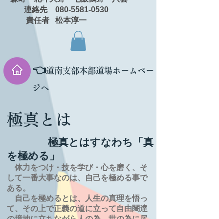
連絡先 080-5581-0530
責任者 松本淳一
👈
道南支部本部道場ホームペー
ジへ
極真とは
極真とはすなわち「真
を極める」
体力をつけ・技を学び・心を磨く、そ
して一番大事なのは、自己を極める事で
ある。
自己を極めるとは、
人生の
真理を
悟っ
て、その上で正義の道に立って自由闊達
の境地に
立ちながら人の為、世の為に尽