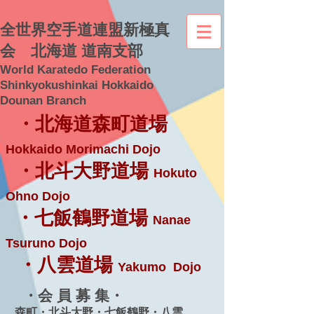
全世界空手道連盟新極真
会 北海道 道南支部
World Karatedo Federation
Shinkyokushinkai Hokkaido
Dounan Branch
・北海道森町道場
Hokkaido Morimachi Dojo
・北斗大野道場
Hokuto
Ohno Dojo
・七飯鶴野道場
Nanae
Tsuruno Dojo
・八雲道場
Yakumo Dojo
・会 員 募 集・
森町・北斗大野・七飯鶴野・八雲