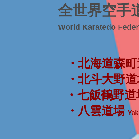
全世界空手
World Karatedo Fede
・北海道森町
・北斗大野道
・七飯鶴野道
・八雲道場
Yak