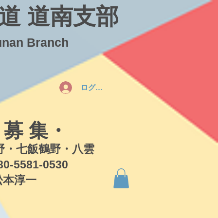
道 道南支部
unan Branch
ログイン
 募 集・
・七飯鶴野・八雲
581-0530
本淳一