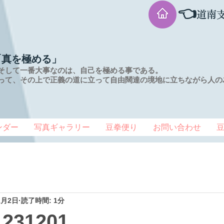
👈
道南
「真を極める」
そして一番大事なのは、自己を極める事である。
って、その上で正義の道に立って自由闊達の境地に
立ちながら人の
ンダー
写真ギャラリー
豆拳便り
お問い合わせ
2月2日
読了時間: 1分
31201