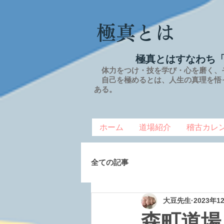
極真とは
極真とはすなわち
体力をつけ・技を学び・心を磨く、
自己を極めるとは、
人生の
真理を
悟
ある。
ホーム
道場紹介
稽古カレ
全ての記事
大豆先生
2023年1
森町道場 2