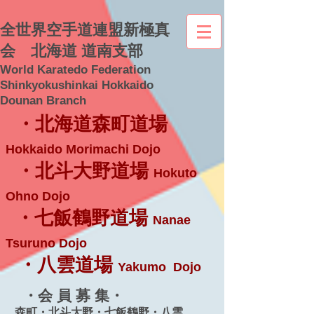
全世界空手道連盟新極真
会 北海道 道南支部
World Karatedo Federation
Shinkyokushinkai Hokkaido
Dounan Branch
・北海道森町道場
Hokkaido Morimachi Dojo
・北斗大野道場
Hokuto
Ohno Dojo
・七飯鶴野道場
Nanae
Tsuruno Dojo
・八雲道場
Yakumo Dojo
・会 員 募 集・
森町・北斗大野・七飯鶴野・八雲