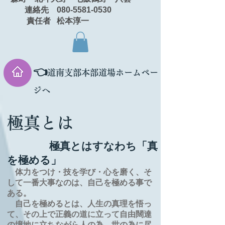
連絡先 080-5581-0530
責任者 松本淳一
👈
道南支部本部道場ホームペー
ジへ
極真とは
極真とはすなわち「真
を極める」
体力をつけ・技を学び・心を磨く、そ
して一番大事なのは、自己を極める事で
ある。
自己を極めるとは、
人生の
真理を
悟っ
て、その上で正義の道に立って自由闊達
の境地に
立ちながら人の為、世の為に尽