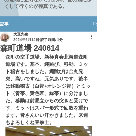
くして行くのが極真である。
記事
大豆先生
2024年6月14日
読了時間: 1分
森町道場 240614
森町の空手道場、新極真会北海道森町
道場です。基本、縄跳び、移動、ミッ
ト稽古をしました。縄跳びは金丸兄
弟、高いですね。元気ありです。後半
は移動稽古（白帯+オレンジ帯）とミッ
ト（青帯、黄色帯、緑帯）に分けまし
た。移動は前屈立からの突きと受けで
す。ミットはスパー形式で回数を重ね
ます。皆さんいい汗かきました。来週
もよろしくね豆拳士。