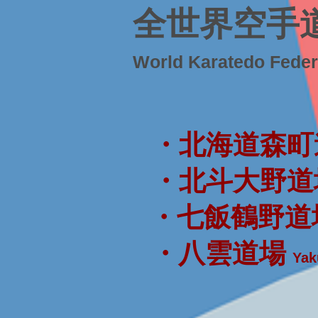
全世界空手
World Karatedo Fede
・北海道森町
・北斗大野道
・七飯鶴野道
・八雲道場
Yak