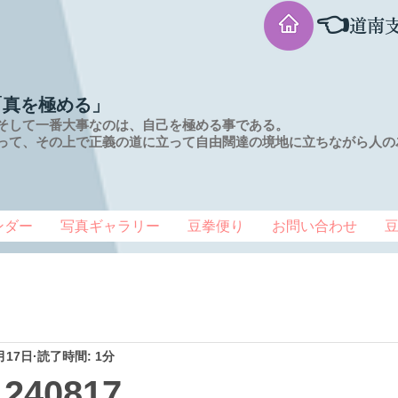
👈
道南
「真を極める」
そして一番大事なのは、自己を極める事である。
って、その上で正義の道に立って自由闊達の境地に
立ちながら人の
ンダー
写真ギャラリー
豆拳便り
お問い合わせ
月17日
読了時間: 1分
40817