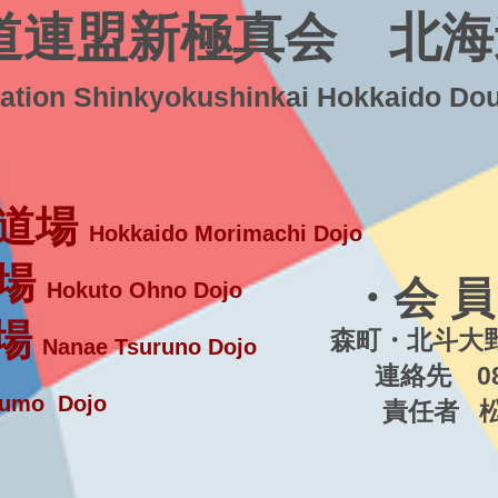
道連盟新極真会 北海
ration Shinkyokushinkai Hokkaido Do
道場
Hokkaido Morimachi Dojo
場
・会 員
Hokuto Ohno Dojo
場
森町・北斗大野
Nanae Tsuruno Dojo
連絡先 080-5
umo Dojo
責任者 松