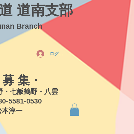
道 道南支部
unan Branch
ログイン
 募 集・
・七飯鶴野・八雲
581-0530
本淳一