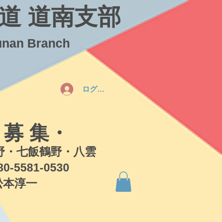
道 道南支部
unan Branch
ログイン
 募 集・
・七飯鶴野・八雲
581-0530
本淳一