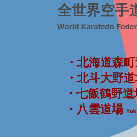
全世界空手
World Karatedo Fede
・北海道森町
・北斗大野道
・七飯鶴野道
・八雲道場
Yak