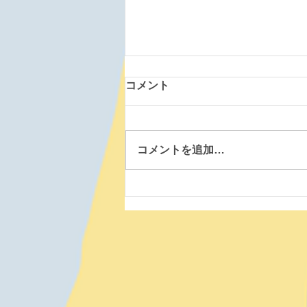
コメント
コメントを追加…
八雲道場 260804