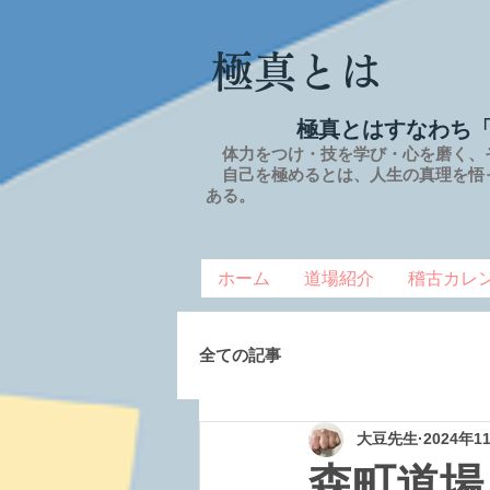
極真とは
極真とはすなわち
体力をつけ・技を学び・心を磨く、
自己を極めるとは、
人生の
真理を
悟
ある。
ホーム
道場紹介
稽古カレ
全ての記事
大豆先生
2024年1
森町道場 2