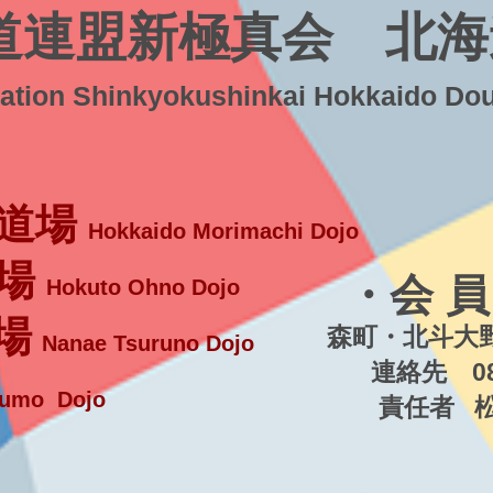
道連盟新極真会 北海
ration Shinkyokushinkai Hokkaido Do
道場
Hokkaido Morimachi Dojo
場
・会 員
Hokuto Ohno Dojo
場
森町・北斗大野
Nanae Tsuruno Dojo
連絡先 080-5
umo Dojo
責任者 松