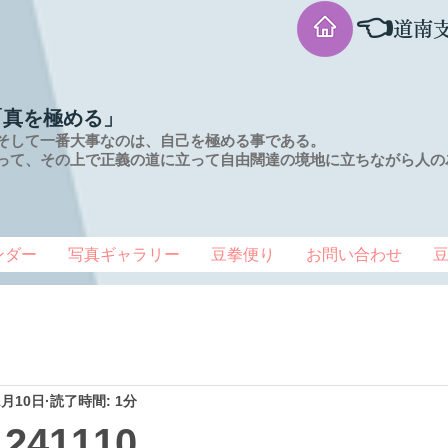
👈
道南
「真を極める」
そして一番大事なのは、自己を極める事である。
って、その上で正義の道に立って自由闊達の境地に
立ちながら人の
ンダー
写真ギャラリー
豆拳便り
お問い合わせ
1月10日
読了時間: 1分
41110