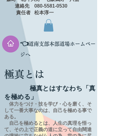
連絡先 080-5581-0530
責任者 松本淳一
👈
道南支部本部道場ホームペー
ジへ
極真とは
極真とはすなわち「真
を極める」
体力をつけ・技を学び・心を磨く、そ
して一番大事なのは、自己を極める事で
ある。
自己を極めるとは、
人生の
真理を
悟っ
て、その上で正義の道に立って自由闊達
の境地に
立ちながら人の為、世の為に尽