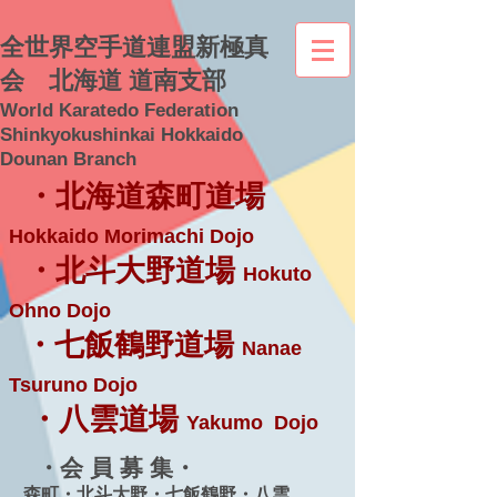
全世界空手道連盟新極真
会 北海道 道南支部
World Karatedo Federation
Shinkyokushinkai Hokkaido
Dounan Branch
・北海道森町道場
Hokkaido Morimachi Dojo
・北斗大野道場
Hokuto
Ohno Dojo
・七飯鶴野道場
Nanae
Tsuruno Dojo
・八雲道場
Yakumo Dojo
・会 員 募 集・
森町・北斗大野・七飯鶴野・八雲