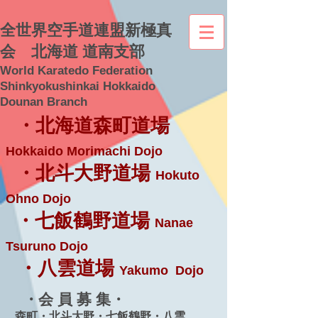
全世界空手道連盟新極真
会 北海道 道南支部
World Karatedo Federation
Shinkyokushinkai Hokkaido
Dounan Branch
・北海道森町道場
Hokkaido Morimachi Dojo
・北斗大野道場
Hokuto
Ohno Dojo
・七飯鶴野道場
Nanae
Tsuruno Dojo
・八雲道場
Yakumo Dojo
・会 員 募 集・
森町・北斗大野・七飯鶴野・八雲