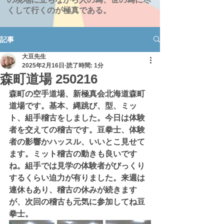
くして行くのが極真である。
記事
大豆先生
2025年2月16日
読了時間: 1分
森町道場 250216
森町の空手道場、新極真会北海道森町
道場です。基本、縄跳び、型、ミッ
ト、組手稽古をしました。今日は体験
者を交えての稽古です。豆拳士、体験
者の影響かハッスル、いいとこ見せて
ます。ミット稽古の動きも良いです
ね。組手では見学の体験者がびっくり
するくらい迫力が有りました。来週は
連休もあり、稽古の休みが続きます
が、次回の稽古も元気に参加してね豆
拳士。