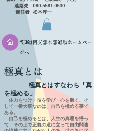
連絡先 080-5581-0530
責任者 松本淳一
👈
道南支部本部道場ホームペー
ジへ
極真とは
極真とはすなわち「真
を極める」
体力をつけ・技を学び・心を磨く、そ
して一番大事なのは、自己を極める事で
ある。
自己を極めるとは、
人生の
真理を
悟っ
て、その上で正義の道に立って自由闊達
の境地に
立ちながら人の為、世の為に尽