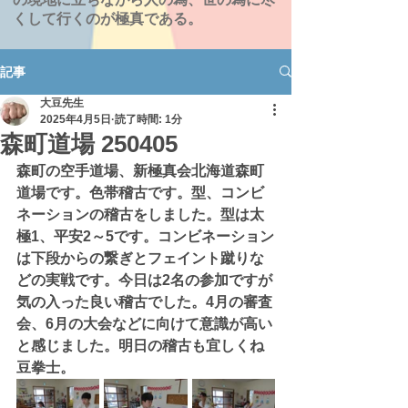
くして行くのが極真である。
記事
大豆先生
2025年4月5日
読了時間: 1分
森町道場 250405
森町の空手道場、新極真会北海道森町
道場です。色帯稽古です。型、コンビ
ネーションの稽古をしました。型は太
極1、平安2～5です。コンビネーション
は下段からの繋ぎとフェイント蹴りな
どの実戦です。今日は2名の参加ですが
気の入った良い稽古でした。4月の審査
会、6月の大会などに向けて意識が高い
と感じました。明日の稽古も宜しくね
豆拳士。