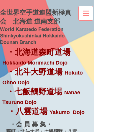
全世界空手道連盟新極真
会 北海道 道南支部
World Karatedo Federation
Shinkyokushinkai Hokkaido
Dounan Branch
・北海道森町道場
Hokkaido Morimachi Dojo
・北斗大野道場
Hokuto
Ohno Dojo
・七飯鶴野道場
Nanae
Tsuruno Dojo
・八雲道場
Yakumo Dojo
・会 員 募 集・
森町・北斗大野・七飯鶴野・八雲