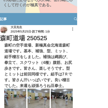
くして行くのが極真である。
記事
大豆先生
2025年5月25日
読了時間: 1分
森町道場 250525
森町の空手道場、新極真会北海道森町
道場です。基本、補強、型、ミット、
組手稽古をしました。補強は縄跳び、
拳立て、スクワット（4種）腹筋、お尻
歩きです。皆さん、楽しそうです。型
とミットは前回同様です。組手は7Ｒで
す。皆さん汗いっぱいです。良い稽古
でした。来週も頑張ろうね豆拳士。