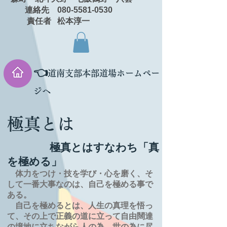
連絡先 080-5581-0530
責任者 松本淳一
👈
道南支部本部道場ホームペー
ジへ
極真とは
極真とはすなわち「真
を極める」
体力をつけ・技を学び・心を磨く、そ
して一番大事なのは、自己を極める事で
ある。
自己を極めるとは、
人生の
真理を
悟っ
て、その上で正義の道に立って自由闊達
の境地に
立ちながら人の為、世の為に尽