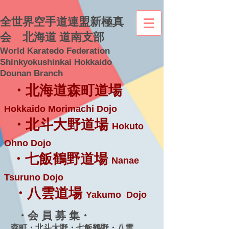
全世界空手道連盟新極真
会 北海道 道南支部
World Karatedo Federation
Shinkyokushinkai Hokkaido
Dounan Branch
・北海道森町道場
Hokkaido Morimachi Dojo
・北斗大野道場
Hokuto
Ohno Dojo
・七飯鶴野道場
Nanae
Tsuruno Dojo
・八雲道場
Yakumo Dojo
・会 員 募 集・
森町・北斗大野・七飯鶴野・八雲