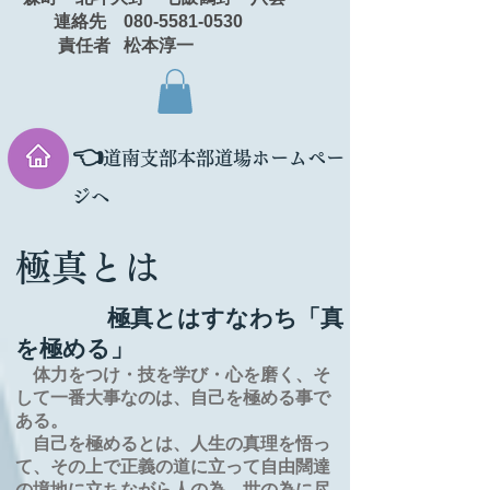
連絡先 080-5581-0530
責任者 松本淳一
👈
道南支部本部道場ホームペー
ジへ
極真とは
極真とはすなわち「真
を極める」
体力をつけ・技を学び・心を磨く、そ
して一番大事なのは、自己を極める事で
ある。
自己を極めるとは、
人生の
真理を
悟っ
て、その上で正義の道に立って自由闊達
の境地に
立ちながら人の為、世の為に尽