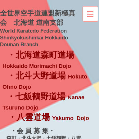
全世界空手道連盟新極真
会 北海道 道南支部
World Karatedo Federation
Shinkyokushinkai Hokkaido
Dounan Branch
・北海道森町道場
Hokkaido Morimachi Dojo
・北斗大野道場
Hokuto
Ohno Dojo
・七飯鶴野道場
Nanae
Tsuruno Dojo
・八雲道場
Yakumo Dojo
・会 員 募 集・
森町・北斗大野・七飯鶴野・八雲