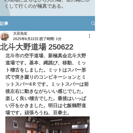
くして行くのが極真である。
記事
大豆先生
2025年6月22日
読了時間: 1分
北斗大野道場 250622
北斗市の空手道場、新極真会北斗大野
道場です。基本、縄跳び、移動、ミッ
ト稽古をしました。ミットはスパー形
式で突き蹴りのコンビネーションとミ
ットスパー4Ｒです。ミットスパーは前
後左右に動きながらいい感じでした。
楽しく良い稽古でした。最後はいっぱ
い汗をかきました。明日は七飯鶴野道
場です。頑張ろうね、豆拳士。