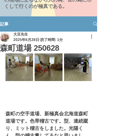
くして行くのが極真である。
記事
大豆先生
2025年6月28日
読了時間: 1分
森町道場 250628
森町の空手道場、新極真会北海道森町
道場です。色帯稽古です。型、連続蹴
り、ミット稽古をしました。光陽く
ん、型の稽古量してるなと思いまし