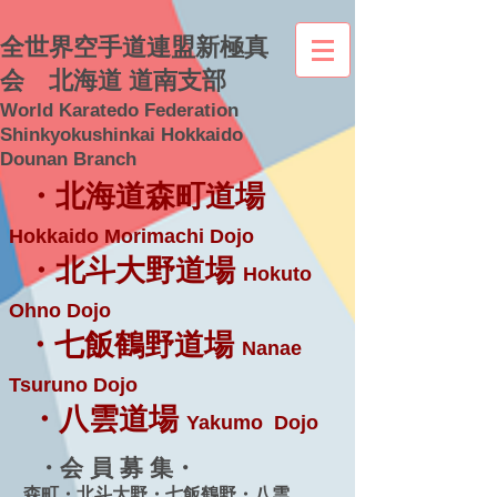
全世界空手道連盟新極真
会 北海道 道南支部
World Karatedo Federation
Shinkyokushinkai Hokkaido
Dounan Branch
・北海道森町道場
Hokkaido Morimachi Dojo
・北斗大野道場
Hokuto
Ohno Dojo
・七飯鶴野道場
Nanae
Tsuruno Dojo
・八雲道場
Yakumo Dojo
・会 員 募 集・
森町・北斗大野・七飯鶴野・八雲