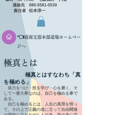
連絡先 080-5581-0530
責任者 松本淳一
👈
道南支部本部道場ホームペー
ジへ
極真とは
極真とはすなわち「真
を極める」
体力をつけ・技を学び・心を磨く、そ
して一番大事なのは、自己を極める事で
ある。
自己を極めるとは、
人生の
真理を
悟っ
て、その上で正義の道に立って自由闊達
の境地に
立ちながら人の為、世の為に尽