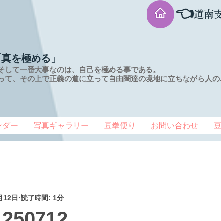
👈
道南
「真を極める」
そして一番大事なのは、自己を極める事である。
って、その上で正義の道に立って自由闊達の境地に
立ちながら人の
ンダー
写真ギャラリー
豆拳便り
お問い合わせ
月12日
読了時間: 1分
50712