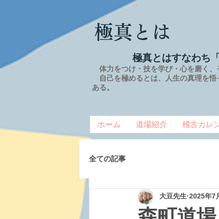
極真とは
極真とはすなわち
体力をつけ・技を学び・心を磨く、
自己を極めるとは、
人生の
真理を
悟
ある。
ホーム
道場紹介
稽古カレ
全ての記事
大豆先生
2025年7
森町道場 2