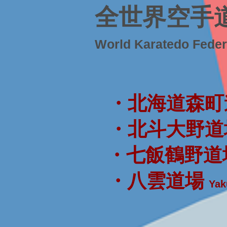
全世界空手
World Karatedo Fede
・北海道森町
・北斗大野道
・七飯鶴野道
・八雲道場
Yak