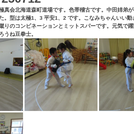
極真会北海道森町道場です。色帯稽古です。中田姉弟が
た。型は太極1、3 平安1、2 です。こなみちゃんいい
蹴りのコンビネーションとミットスパーです。元気で躍
ろうね豆拳士。