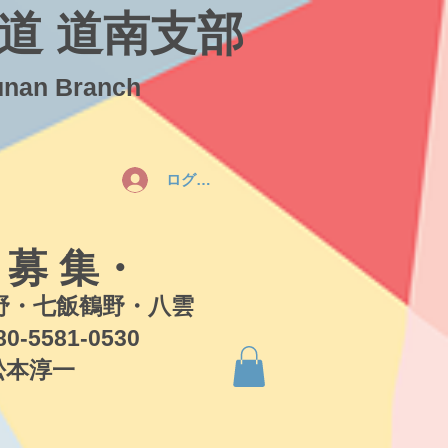
道 道南支部
unan Branch
ログイン
 募 集・
・七飯鶴野・八雲
581-0530
本淳一