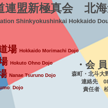
道連盟新極真会 北海
ration Shinkyokushinkai Hokkaido Do
道場
Hokkaido Morimachi Dojo
場
・会 員
Hokuto Ohno Dojo
場
森町・北斗大野
Nanae Tsuruno Dojo
連絡先 080-5
umo Dojo
責任者 松