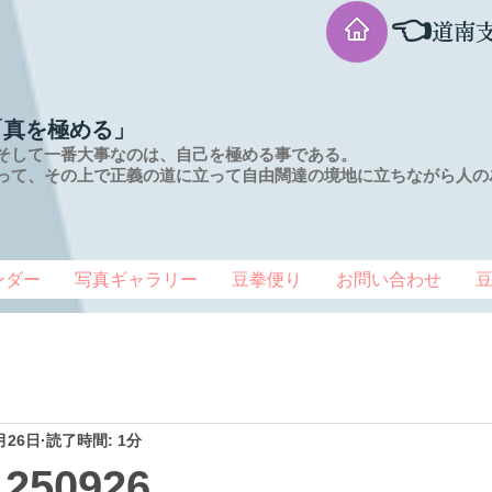
👈
道南
「真を極める」
そして一番大事なのは、自己を極める事である。
って、その上で正義の道に立って自由闊達の境地に
立ちながら人の
ンダー
写真ギャラリー
豆拳便り
お問い合わせ
月26日
読了時間: 1分
50926