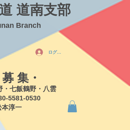
道 道南支部
unan Branch
ログイン
 募 集・
・七飯鶴野・八雲
581-0530
本淳一