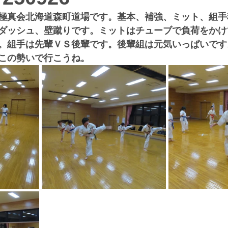
極真会北海道森町道場です。基本、補強、ミット、組手
ダッシュ、壁蹴りです。ミットはチューブで負荷をかけ
。組手は先輩ＶＳ後輩です。後輩組は元気いっぱいです
この勢いで行こうね。