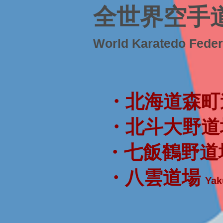
全世界空手
World Karatedo Fede
・北海道森町
・北斗大野道
・七飯鶴野道
・八雲道場
Yak