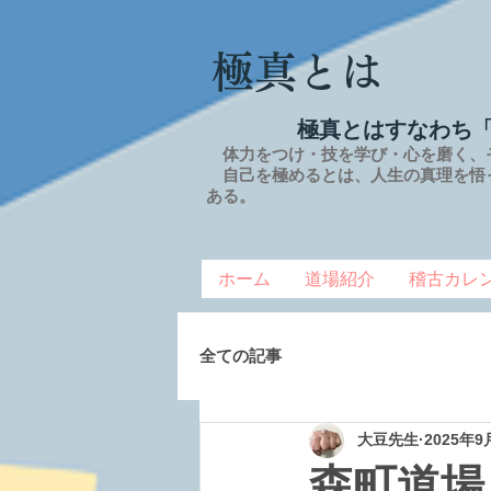
極真とは
極真とはすなわち
体力をつけ・技を学び・心を磨く、
自己を極めるとは、
人生の
真理を
悟
ある。
ホーム
道場紹介
稽古カレ
全ての記事
大豆先生
2025年9
森町道場 2