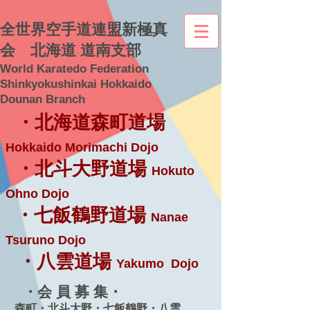
全世界空手道連盟新極真
会 北海道 道南支部
World Karatedo Federation
Shinkyokushinkai Hokkaido
Dounan Branch
・北海道森町道場
Hokkaido Morimachi Dojo
・北斗大野道場
Hokuto
Ohno Dojo
・七飯鶴野道場
Nanae
Tsuruno Dojo
・八雲道場
Yakumo Dojo
・会 員 募 集・
森町・北斗大野・七飯鶴野・八雲