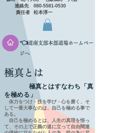
連絡先 080-5581-0530
責任者 松本淳一
👈
道南支部本部道場ホームペー
ジへ
極真とは
極真とはすなわち「真
を極める」
体力をつけ・技を学び・心を磨く、そ
して一番大事なのは、自己を極める事で
ある。
自己を極めるとは、
人生の
真理を
悟っ
て、その上で正義の道に立って自由闊達
の境地に
立ちながら人の為、世の為に尽