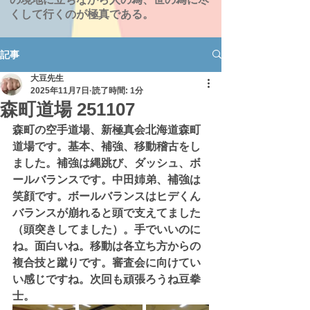
くして行くのが極真である。
記事
大豆先生
2025年11月7日
読了時間: 1分
森町道場 251107
森町の空手道場、新極真会北海道森町
道場です。基本、補強、移動稽古をし
ました。補強は縄跳び、ダッシュ、ボ
ールバランスです。中田姉弟、補強は
笑顔です。ボールバランスはヒデくん
バランスが崩れると頭で支えてました
（頭突きしてました）。手でいいのに
ね。面白いね。移動は各立ち方からの
複合技と蹴りです。審査会に向けてい
い感じですね。次回も頑張ろうね豆拳
士。