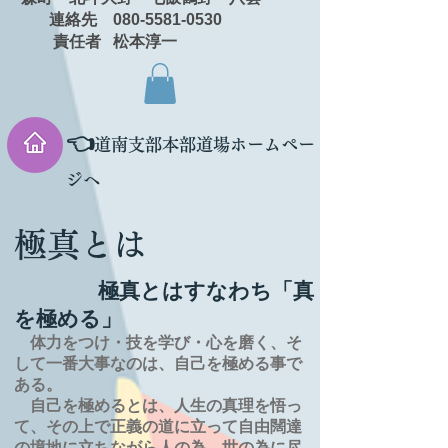
連絡先 080-5581-0530
責任者 松本淳一
👈
道南支部本部道場ホームペー
ジへ
極真とは
極真とはすなわち「真
を極める」
体力をつけ・技を学び・心を磨く、そ
して一番大事なのは、自己を極める事で
ある。
自己を極めるとは、
人生の
真理を
悟っ
て、その上で正義の道に立って自由闊達
の境地に
立ちながら人の為、世の為に尽