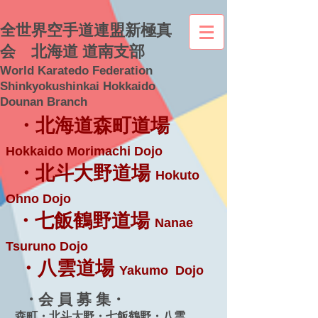
全世界空手道連盟新極真
会 北海道 道南支部
World Karatedo Federation
Shinkyokushinkai Hokkaido
Dounan Branch
・北海道森町道場
Hokkaido Morimachi Dojo
・北斗大野道場
Hokuto
Ohno Dojo
・七飯鶴野道場
Nanae
Tsuruno Dojo
・八雲道場
Yakumo Dojo
・会 員 募 集・
森町・北斗大野・七飯鶴野・八雲