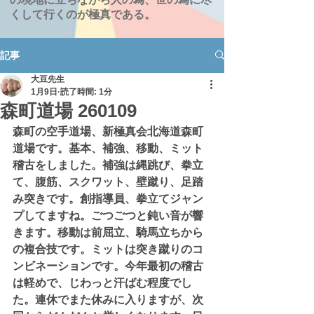
くして行くのが極真である。
記事
大豆先生
1月9日
読了時間: 1分
森町道場 260109
森町の空手道場、新極真会北海道森町
道場です。基本、補強、移動、ミット
稽古をしました。補強は縄跳び、拳立
て、腹筋、スクワット、壁蹴り、足踏
み突きです。創指導員、拳立てジャン
プしてますね。ごつごつと鈍い音が響
きます。移動は前屈立、騎馬立ちから
の複合技です。ミットは突き蹴りのコ
ンビネーションです。今年最初の稽古
は軽めで、じわっと汗ばむ程度でし
た。連休でまた休みに入りますが、次