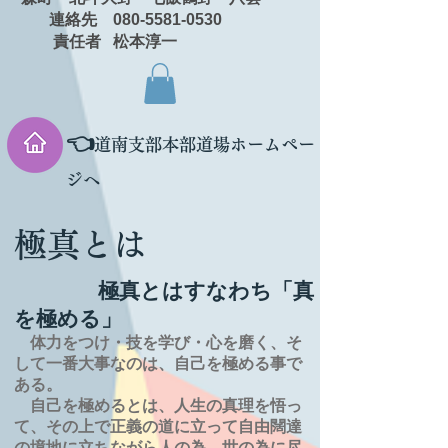
連絡先 080-5581-0530
責任者 松本淳一
👈
道南支部本部道場ホームペー
ジへ
極真とは
極真とはすなわち「真
を極める」
体力をつけ・技を学び・心を磨く、そ
して一番大事なのは、自己を極める事で
ある。
自己を極めるとは、
人生の
真理を
悟っ
て、その上で正義の道に立って自由闊達
の境地に
立ちながら人の為、世の為に尽