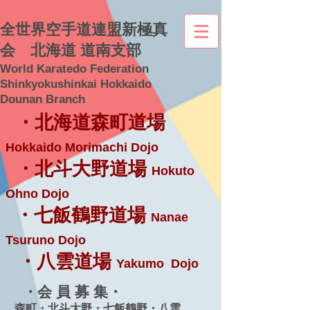
全世界空手道連盟新極真
会 北海道 道南支部
World Karatedo Federation
Shinkyokushinkai Hokkaido
Dounan Branch
・北海道森町道場
Hokkaido Morimachi Dojo
・北斗大野道場
Hokuto
Ohno Dojo
・七飯鶴野道場
Nanae
Tsuruno Dojo
・八雲道場
Yakumo Dojo
・会 員 募 集・
森町・北斗大野・七飯鶴野・八雲