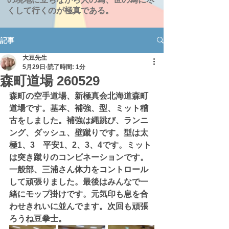
くして行くのが極真である。
記事
大豆先生
5月29日
読了時間: 1分
森町道場 260529
森町の空手道場、新極真会北海道森町
道場です。基本、補強、型、ミット稽
古をしました。補強は縄跳び、ランニ
ング、ダッシュ、壁蹴りです。型は太
極1、3　平安1、2、3、4です。ミット
は突き蹴りのコンビネーションです。
一般部、三浦さん体力をコントロール
して頑張りました。最後はみんなで一
緒にモップ掛けです。元気印も息を合
わせきれいに並んでます。次回も頑張
ろうね豆拳士。