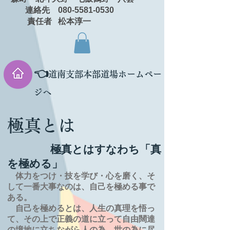
連絡先 080-5581-0530
責任者 松本淳一
👈
道南支部本部道場ホームペー
ジへ
極真とは
極真とはすなわち「真
を極める」
体力をつけ・技を学び・心を磨く、そ
して一番大事なのは、自己を極める事で
ある。
自己を極めるとは、
人生の
真理を
悟っ
て、その上で正義の道に立って自由闊達
の境地に
立ちながら人の為、世の為に尽