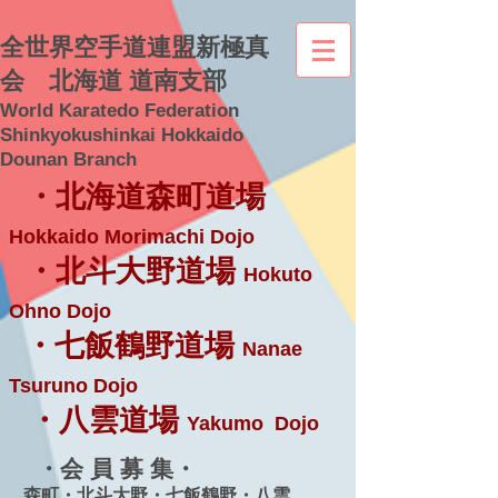
全世界空手道連盟新極真
会 北海道 道南支部
World Karatedo Federation
Shinkyokushinkai Hokkaido
Dounan Branch
・北海道森町道場
Hokkaido Morimachi Dojo
・北斗大野道場
Hokuto
Ohno Dojo
・七飯鶴野道場
Nanae
Tsuruno Dojo
・八雲道場
Yakumo Dojo
・会 員 募 集・
森町・北斗大野・七飯鶴野・八雲