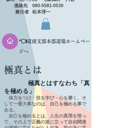
連絡先 080-5581-0530
責任者 松本淳一
👈
道南支部本部道場ホームペー
ジへ
極真とは
極真とはすなわち「真
を極める」
体力をつけ・技を学び・心を磨く、そ
して一番大事なのは、自己を極める事で
ある。
自己を極めるとは、
人生の
真理を
悟っ
て、その上で正義の道に立って自由闊達
の境地に
立ちながら人の為、世の為に尽