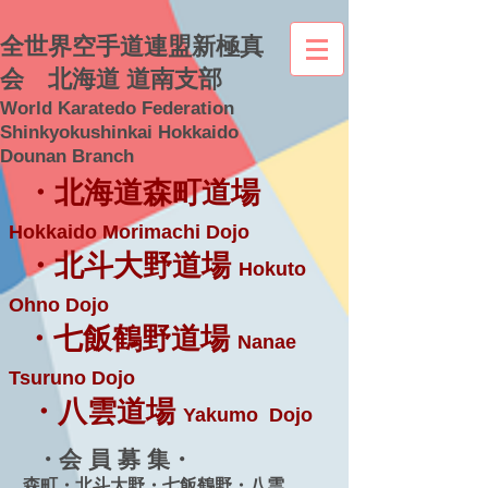
全世界空手道連盟新極真
会 北海道 道南支部
World Karatedo Federation
Shinkyokushinkai Hokkaido
Dounan Branch
・北海道森町道場
Hokkaido Morimachi Dojo
・北斗大野道場
Hokuto
Ohno Dojo
・七飯鶴野道場
Nanae
Tsuruno Dojo
・八雲道場
Yakumo Dojo
・会 員 募 集・
森町・北斗大野・七飯鶴野・八雲