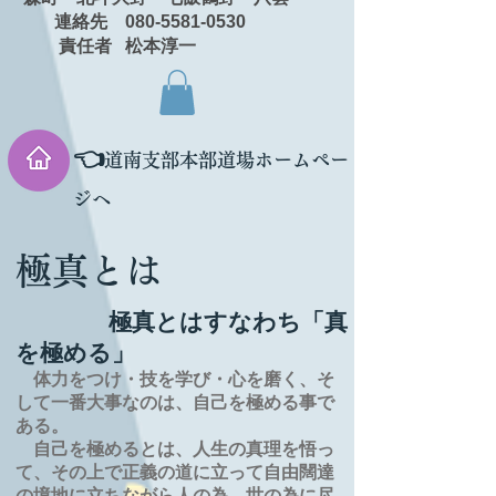
連絡先 080-5581-0530
責任者 松本淳一
👈
道南支部本部道場ホームペー
ジへ
極真とは
極真とはすなわち「真
を極める」
体力をつけ・技を学び・心を磨く、そ
して一番大事なのは、自己を極める事で
ある。
自己を極めるとは、
人生の
真理を
悟っ
て、その上で正義の道に立って自由闊達
の境地に
立ちながら人の為、世の為に尽