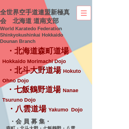
全世界空手道連盟新極真
会 北海道 道南支部
World Karatedo Federation
Shinkyokushinkai Hokkaido
Dounan Branch
・北海道森町道場
Hokkaido Morimachi Dojo
・北斗大野道場
Hokuto
Ohno Dojo
・七飯鶴野道場
Nanae
Tsuruno Dojo
・八雲道場
Yakumo Dojo
・会 員 募 集・
森町・北斗大野・七飯鶴野・八雲