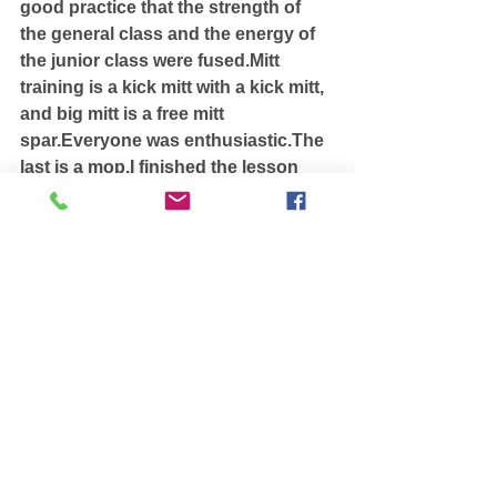
good practice that the strength of 
the general class and the energy of 
the junior class were fused.Mitt 
training is a kick mitt with a kick mitt, 
and big mitt is a free mitt 
spar.Everyone was enthusiastic.The 
last is a mop.I finished the lesson 
comfortably.
すべて表示
最新記事