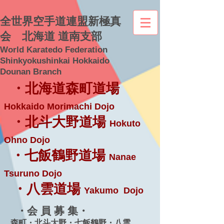
全世界空手道連盟新極真
会 北海道 道南支部
World Karatedo Federation
Shinkyokushinkai Hokkaido
Dounan Branch
・北海道森町道場
Hokkaido Morimachi Dojo
・北斗大野道場
Hokuto
Ohno Dojo
・七飯鶴野道場
Nanae
Tsuruno Dojo
・八雲道場
Yakumo Dojo
・会 員 募 集・
森町・北斗大野・七飯鶴野・八雲