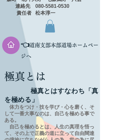
連絡先 080-5581-0530
責任者 松本淳一
👈
道南支部本部道場ホームペー
ジへ
極真とは
極真とはすなわち「真
を極める」
体力をつけ・技を学び・心を磨く、そ
して一番大事なのは、自己を極める事で
ある。
自己を極めるとは、
人生の
真理を
悟っ
て、その上で正義の道に立って自由闊達
の境地に
立ちながら人の為、世の為に尽