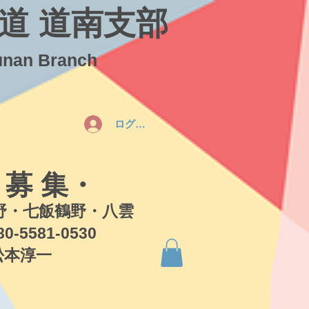
道 道南支部
unan Branch
ログイン
 募 集・
・七飯鶴野・八雲
581-0530
本淳一