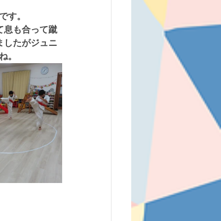
です。
て息も合って蹴
ましたがジュニ
ね。