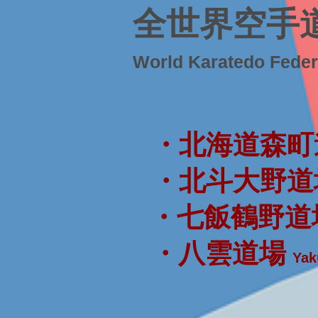
全世界空手
World Karatedo Fede
・北海道森町
・北斗大野道
・七飯鶴野道
・八雲道場
Yak