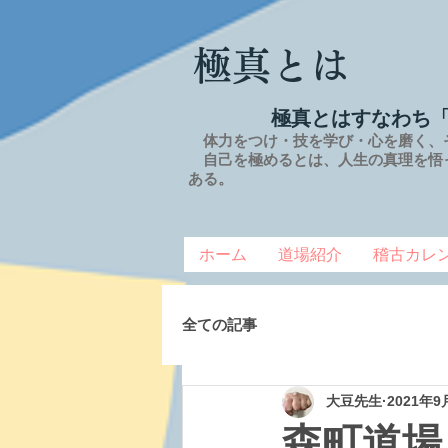
極真とは
極真とはすなわち
体力をつけ・技を学び・心を磨く、
自己を極めるとは、
人生の
真理を
悟
ある。
ホーム
道場紹介
稽古カレ
全ての記事
大豆先生
2021年9
森町道場