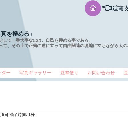
👈
道南
「真を極める」
そして一番大事なのは、自己を極める事である。
って、その上で正義の道に立って自由闊達の境地に
立ちながら人の
ンダー
写真ギャラリー
豆拳便り
お問い合わせ
月5日
読了時間: 1分