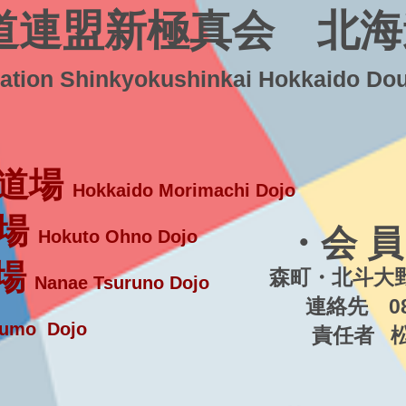
道連盟新極真会 北海
ration Shinkyokushinkai Hokkaido Do
道場
Hokkaido Morimachi Dojo
場
・会 員
Hokuto Ohno Dojo
場
森町・北斗大野
Nanae Tsuruno Dojo
連絡先 080-5
umo Dojo
責任者 松