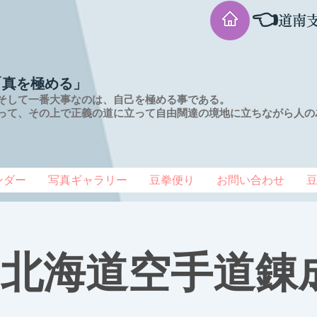
👈
道南
「真を極める」
そして一番大事なのは、自己を極める事である。
って、その上で正義の道に立って自由闊達の境地に
立ちながら人の
ンダー
写真ギャラリー
豆拳便り
お問い合わせ
回北海道空手道錬