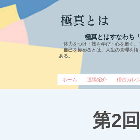
極真とは
極真とはすなわち
体力をつけ・技を学び・心を磨く、
自己を極めるとは、
人生の
真理を
悟
ある。
ホーム
道場紹介
稽古カレ
第2