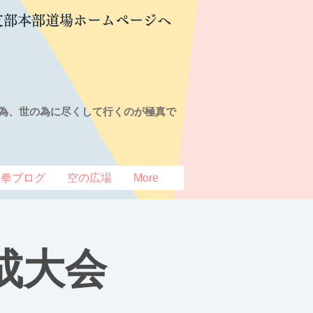
支部本部道場ホームページへ
為、世の為に尽くして行くのが極真で
豆拳ブログ
空の広場
More
成大会