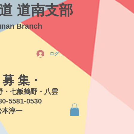
道 道南支部
unan Branch
ログイン
 募 集・
・七飯鶴野・八雲
581-0530
本淳一