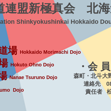
道連盟新極真会 北海
ration Shinkyokushinkai Hokkaido Do
道場
Hokkaido Morimachi Dojo
場
・会 員
Hokuto Ohno Dojo
場
森町・北斗大野
Nanae Tsuruno Dojo
連絡先 080-5
umo Dojo
責任者 松