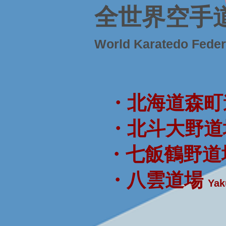
全世界空手
World Karatedo Fede
・北海道森町
・北斗大野道
・七飯鶴野道
・八雲道場
Yak