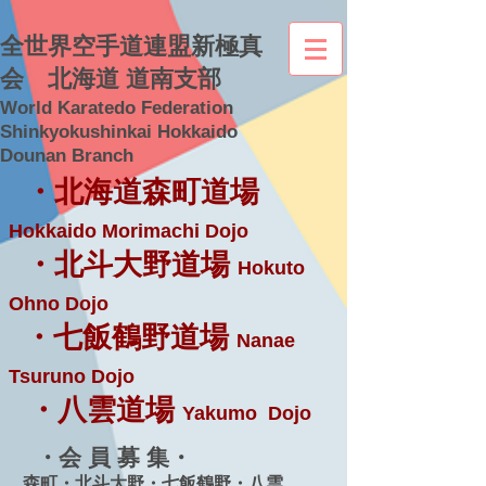
全世界空手道連盟新極真
会 北海道 道南支部
World Karatedo Federation
Shinkyokushinkai Hokkaido
Dounan Branch
・北海道森町道場
Hokkaido Morimachi Dojo
・北斗大野道場
Hokuto
Ohno Dojo
・七飯鶴野道場
Nanae
Tsuruno Dojo
・八雲道場
Yakumo Dojo
・会 員 募 集・
森町・北斗大野・七飯鶴野・八雲