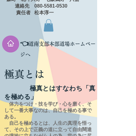
連絡先 080-5581-0530
責任者 松本淳一
👈
道南支部本部道場ホームペー
ジへ
極真とは
極真とはすなわち「真
を極める」
体力をつけ・技を学び・心を磨く、そ
して一番大事なのは、自己を極める事で
ある。
自己を極めるとは、
人生の
真理を
悟っ
て、その上で正義の道に立って自由闊達
の境地に
立ちながら人の為、世の為に尽