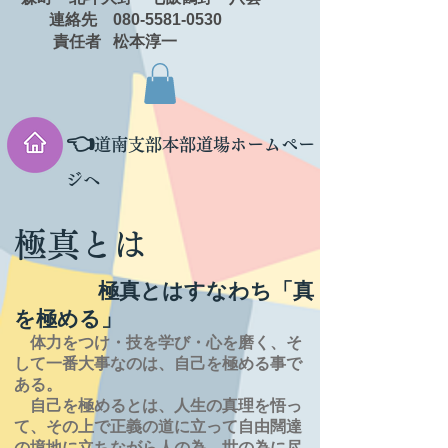
連絡先 080-5581-0530
責任者 松本淳一
👈
道南支部本部道場ホームペー
ジへ
極真とは
極真とはすなわち「真
を極める」
体力をつけ・技を学び・心を磨く、そ
して一番大事なのは、自己を極める事で
ある。
自己を極めるとは、
人生の
真理を
悟っ
て、その上で正義の道に立って自由闊達
の境地に
立ちながら人の為、世の為に尽