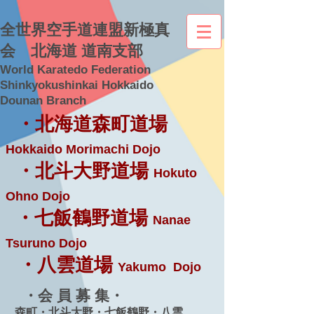
全世界空手道連盟新極真
会 北海道 道南支部
World Karatedo Federation
Shinkyokushinkai Hokkaido
Dounan Branch
・北海道森町道場
Hokkaido Morimachi Dojo
・北斗大野道場
Hokuto
Ohno Dojo
・七飯鶴野道場
Nanae
Tsuruno Dojo
・八雲道場
Yakumo Dojo
・会 員 募 集・
森町・北斗大野・七飯鶴野・八雲