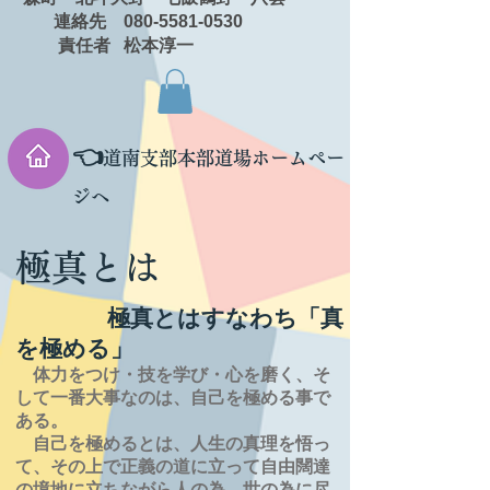
連絡先 080-5581-0530
責任者 松本淳一
👈
道南支部本部道場ホームペー
ジへ
極真とは
極真とはすなわち「真
を極める」
体力をつけ・技を学び・心を磨く、そ
して一番大事なのは、自己を極める事で
ある。
自己を極めるとは、
人生の
真理を
悟っ
て、その上で正義の道に立って自由闊達
の境地に
立ちながら人の為、世の為に尽